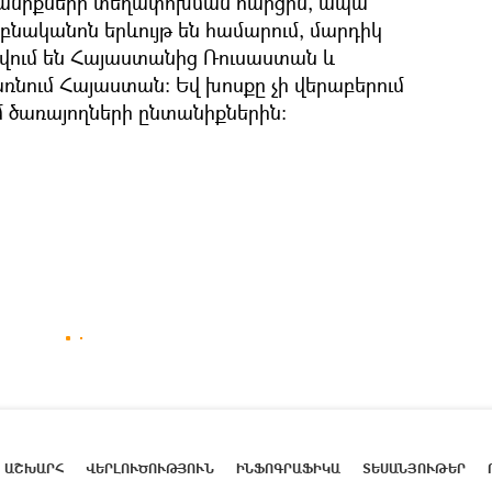
նտանիքների տեղափոխման հարցին, ապա
ականոն երևույթ են համարում, մարդիկ
ում են Հայաստանից Ռուսաստան և
նում Հայաստան: Եվ խոսքը չի վերաբերում
մ ծառայողների ընտանիքներին։
ԱՇԽԱՐՀ
ՎԵՐԼՈՒԾՈՒԹՅՈՒՆ
ԻՆՖՈԳՐԱՖԻԿԱ
ՏԵՍԱՆՅՈՒԹԵՐ