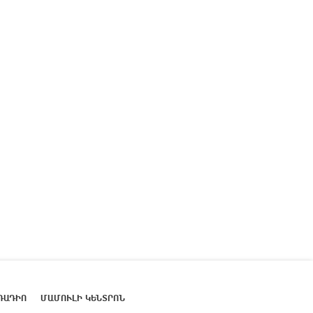
ՌԱԴԻՈ
ՄԱՄՈՒԼԻ ԿԵՆՏՐՈՆ