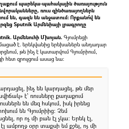
աղաքում պարեկա-պահակային ծառայություն
ինվորականները, ռուս զինծառայողներն
մ են, գազն են անջատում։ Որքանո՞վ են
րզեց Sputnik Արմենիայի լրագրողը
nik. Արմենուհի Մխոյան.
Գյումրեցի
ացած է. երեկվանից երեխաներն անդադար
րցնում, թե ինչ է կատարվում Գյումրիում,
ի հետ զրույցում ասաց նա:
արդացել, ինչ են կարդացել, թե մեր
ավիճակ» է՝ ռուսները քաղաքում
ւսներն են մեզ հսկում, իսկ իրենց
խում են Գյումրիից: Չեմ
լ, որ ոչ մի բան էլ չկա: Երեկ էլ,
 էլ ամբողջ օրը տաքսի եմ քշել, ոչ մի