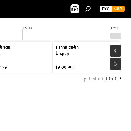
РУС
ՀԱՅ
16:00
17:00
 եթեր
Ուղիղ եթեր
ր
Լուրեր
19:00
46 ր
46 ր
ք. Երևան
106.0