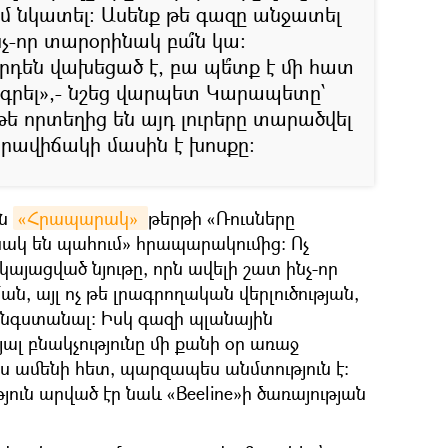
մ նկատել: Ասենք թե գազը անջատել
նչ-որ տարօրինակ բա՞ն կա:
րդեն վախեցած է, բա պե՞տք է մի հատ
ն գրել»,- նշեց վարպետ Կարապետը՝
ե որտեղից են այդ լուրերը տարածվել
իրավիճակի մասին է խոսքը:
ին
«Հրապարակ» 
թերթի «Ռուսները
նակ են պահում» հրապարակումից: Ոչ
այացված նյութը, որն ավելի շատ ինչ-որ
ան, այլ ոչ թե լրագրողական վերլուծության,
նգստանալ: Իսկ գազի պլանային
ալ բնակչությունը մի քանի օր առաջ
ս ամենի հետ, պարզապես անմտություն է:
ւն արված էր նաև «Beeline»ի ծառայության