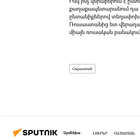
Իսկ ինչ վերաբերում է ը
քաղաքապետարանում դա բն
ընտանիքներով տեղափոխվ
Ռուսաստանից ետ վերադառ
միայն ռուսական բանակու
Հայաստան
Արմենիա
ԼՈՒՐԵՐ
ՀԱՅԱՍՏԱՆ