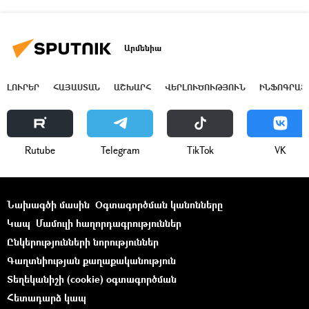
Արմենիա
ԼՈՒՐԵՐ
ՀԱՅԱՍՏԱՆ
ԱՇԽԱՐՀ
ՎԵՐԼՈՒԾՈՒԹՅՈՒՆ
ԻՆՖՈԳՐԱՖ
Rutube
Telegram
ТikТоk
VK
Նախագծի մասին
Օգտագործման կանոնները
Կապ
Մամուլի հաղորդագրություններ
Ընկերությունների նորություններ
Գաղտնիության քաղաքականություն
Տեղեկանիշի (cookie) օգտագործման
Հետադարձ կապ