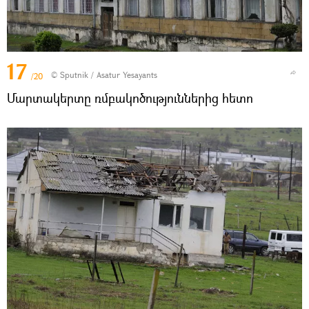
17
© Sputnik / Asatur Yesayants
/20
Մարտակերտը ռմբակոծություններից հետո