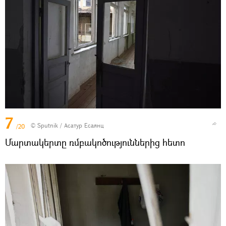
7
© Sputnik / Асатур Есаянц
/20
Մարտակերտը ռմբակոծություններից հետո