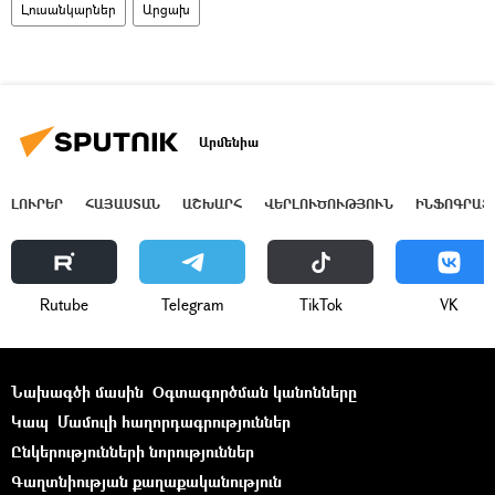
Լուսանկարներ
Արցախ
Արմենիա
ԼՈՒՐԵՐ
ՀԱՅԱՍՏԱՆ
ԱՇԽԱՐՀ
ՎԵՐԼՈՒԾՈՒԹՅՈՒՆ
ԻՆՖՈԳՐԱՖ
Rutube
Telegram
ТikТоk
VK
Նախագծի մասին
Օգտագործման կանոնները
Կապ
Մամուլի հաղորդագրություններ
Ընկերությունների նորություններ
Գաղտնիության քաղաքականություն