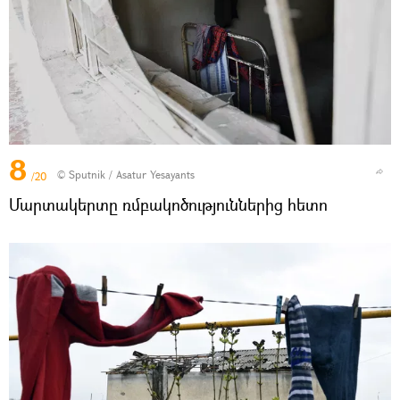
8
© Sputnik / Asatur Yesayants
/20
Մարտակերտը ռմբակոծություններից հետո