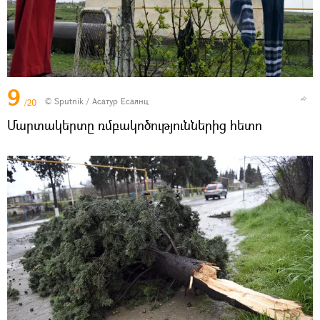
9
© Sputnik / Асатур Есаянц
/20
Մարտակերտը ռմբակոծություններից հետո