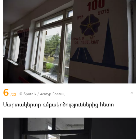
6
© Sputnik / Асатур Есаянц
/20
Մարտակերտը ռմբակոծություններից հետո