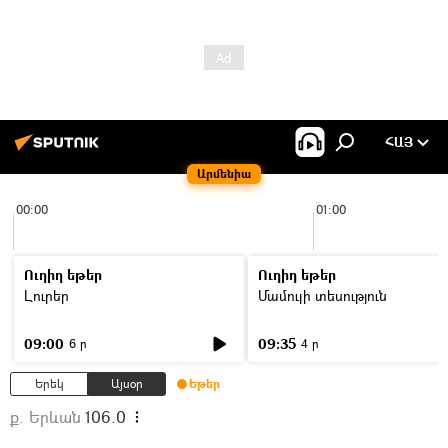
ՀԱՅ
Արմենիա
00:00
01:00
Ուղիղ եթեր
Ուղիղ եթեր
Լուրեր
Մամուլի տեսություն
09:00
09:35
6 ր
4 ր
Երեկ
Այսօր
Եթեր
ք. Երևան
106.0