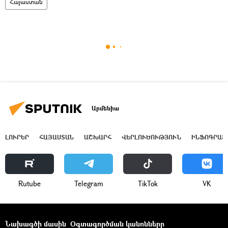
Հայաստան
Արմենիա
ԼՈՒՐԵՐ
ՀԱՅԱՍՏԱՆ
ԱՇԽԱՐՀ
ՎԵՐԼՈՒԾՈՒԹՅՈՒՆ
ԻՆՖՈԳՐԱՖ
Rutube
Telegram
ТikТоk
VK
Նախագծի մասին
Օգտագործման կանոնները