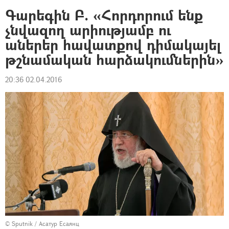
Գարեգին Բ. «Հորդորում ենք
չնվազող արիությամբ ու
աներեր հավատքով դիմակայել
թշնամական հարձակումներին»
20:36 02.04.2016
© Sputnik / Асатур Есаянц