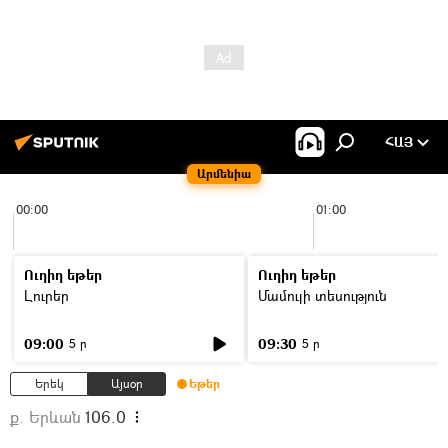
ՀԱՅ
Արմենիա
00:00
01:00
Ուղիղ եթեր
Ուղիղ եթեր
Լուրեր
Մամուլի տեսություն
09:00
09:30
5 ր
5 ր
Երեկ
Այսօր
Եթեր
ք. Երևան
106.0