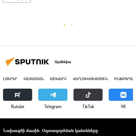
Արմենիա
ԼՈՒՐԵՐ
ՀԱՅԱՍՏԱՆ
ԱՇԽԱՐՀ
ՎԵՐԼՈՒԾՈՒԹՅՈՒՆ
ԻՆՖՈԳՐԱՖ
Rutube
Telegram
ТikТоk
VK
Նախագծի մասին
Օգտագործման կանոնները