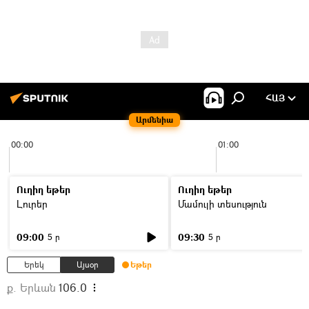
ՀԱՅ
Արմենիա
00:00
01:00
Ուղիղ եթեր
Ուղիղ եթեր
Լուրեր
Մամուլի տեսություն
09:00
09:30
5 ր
5 ր
Երեկ
Այսօր
Եթեր
ք. Երևան
106.0