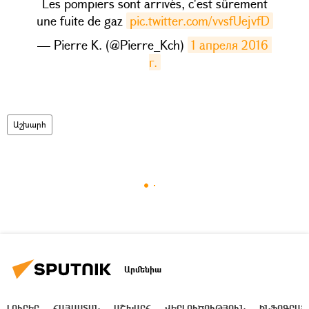
Les pompiers sont arrivés, c'est sûrement
une fuite de gaz
pic.twitter.com/vvsfUejvfD
— Pierre K. (@Pierre_Kch)
1 апреля 2016 
г.
Աշխարհ
Արմենիա
ԼՈՒՐԵՐ
ՀԱՅԱՍՏԱՆ
ԱՇԽԱՐՀ
ՎԵՐԼՈՒԾՈՒԹՅՈՒՆ
ԻՆՖՈԳՐԱՖ