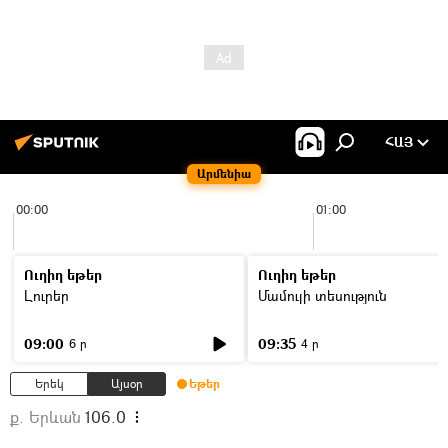
ՀԱՅ
Արմենիա
00:00
01:00
Ուղիղ եթեր
Ուղիղ եթեր
Լուրեր
Մամուլի տեսություն
09:00
09:35
6 ր
4 ր
Երեկ
Այսօր
Եթեր
ք. Երևան
106.0