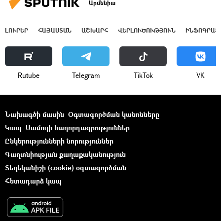
Արմենիա
ԼՈՒՐԵՐ
ՀԱՅԱՍՏԱՆ
ԱՇԽԱՐՀ
ՎԵՐԼՈՒԾՈՒԹՅՈՒՆ
ԻՆՖՈԳՐԱՖ
Rutube
Telegram
ТikТоk
VK
Նախագծի մասին
Օգտագործման կանոնները
Կապ
Մամուլի հաղորդագրություններ
Ընկերությունների նորություններ
Գաղտնիության քաղաքականություն
Տեղեկանիշի (cookie) օգտագործման
Հետադարձ կապ