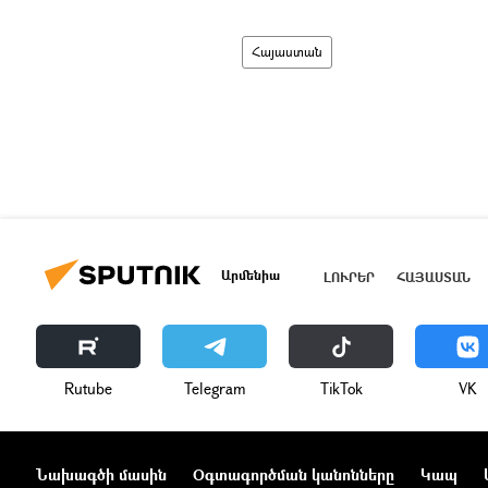
Հայաստան
Արմենիա
ԼՈՒՐԵՐ
ՀԱՅԱՍՏԱՆ
Rutube
Telegram
ТikТоk
VK
Նախագծի մասին
Օգտագործման կանոնները
Կապ