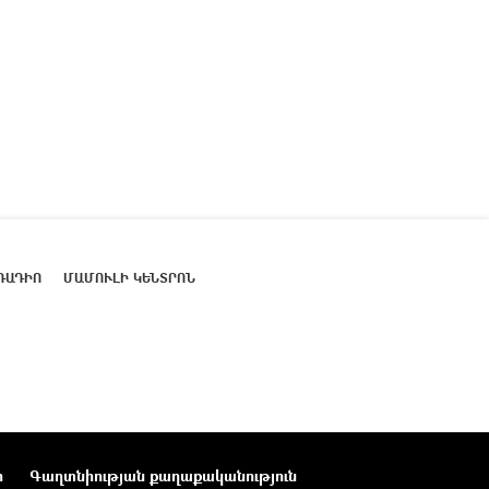
ՌԱԴԻՈ
ՄԱՄՈՒԼԻ ԿԵՆՏՐՈՆ
ր
Գաղտնիության քաղաքականություն