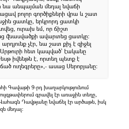
ր նա անպայման մեդալ նվաճի
յացավ բոլոր գործիքների վրա և շատ
աջին ցատկը, երկրորդ ցատկի
տվեց, ուրախ եմ, որ ճիշտ
անց վնասվածքի ավարտեց ցատկը:
արդյունք չէր, նա շատ քիչ է զիջել
 Արթուրի հետ կապված՝ էականը
եսթ իվենթն է, որտեղ պետք է
ած ուղեգրերը»,- ասաց Սերոբյանը:
հի Գավաթի 9-րդ խաղարկությունում
ժույգթափերում գրավել էր առաջին տեղը,
 Վահագն Դավթյանը նվաճել էր արծաթե, իսկ
զե մեդալ: