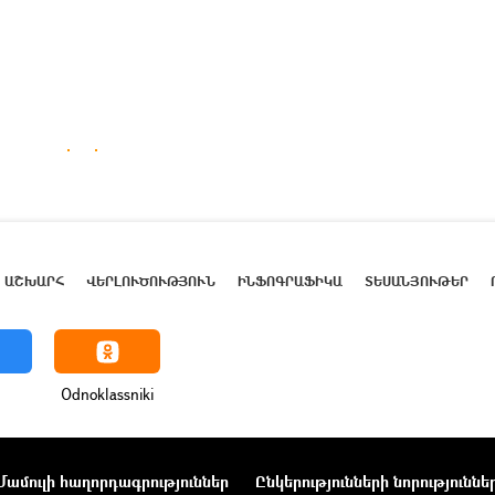
ԱՇԽԱՐՀ
ՎԵՐԼՈՒԾՈՒԹՅՈՒՆ
ԻՆՖՈԳՐԱՖԻԿԱ
ՏԵՍԱՆՅՈՒԹԵՐ
Odnoklassniki
Մամուլի հաղորդագրություններ
Ընկերությունների նորություննե