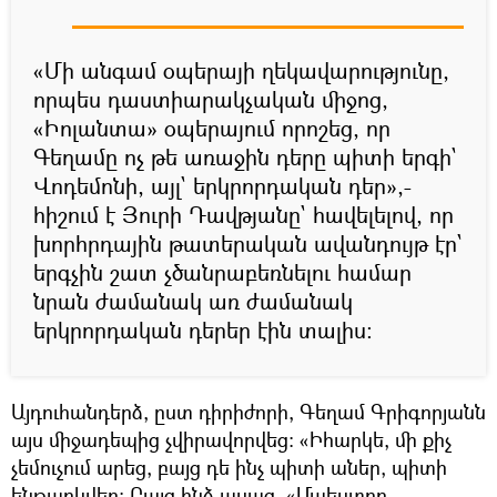
«Մի անգամ օպերայի ղեկավարությունը,
որպես դաստիարակչական միջոց,
«Իոլանտա» օպերայում որոշեց, որ
Գեղամը ոչ թե առաջին դերը պիտի երգի`
Վոդեմոնի, այլ` երկրորդական դեր»,-
հիշում է Յուրի Դավթյանը` հավելելով, որ
խորհրդային թատերական ավանդույթ էր`
երգչին շատ չծանրաբեռնելու համար
նրան ժամանակ առ ժամանակ
երկրորդական դերեր էին տալիս:
Այդուհանդերձ, ըստ դիրիժորի, Գեղամ Գրիգորյանն
այս միջադեպից չվիրավորվեց: «Իհարկե, մի քիչ
չեմուչում արեց, բայց դե ինչ պիտի աներ, պիտի
ենթարկվեր: Բայց ինձ ասաց. «Մաեստրո,