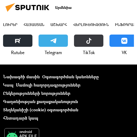
Արմենիա
ԼՈՒՐԵՐ
ՀԱՅԱՍՏԱՆ
ԱՇԽԱՐՀ
ՎԵՐԼՈՒԾՈՒԹՅՈՒՆ
ԻՆՖՈԳՐԱՖ
Rutube
Telegram
ТikТоk
VK
Նախագծի մասին
Օգտագործման կանոնները
Կապ
Մամուլի հաղորդագրություններ
Ընկերությունների նորություններ
Գաղտնիության քաղաքականություն
Տեղեկանիշի (cookie) օգտագործման
Հետադարձ կապ