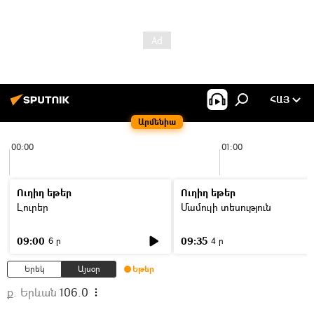
ՀԱՅ
Արմենիա
00:00
01:00
Ուղիղ եթեր
Ուղիղ եթեր
Լուրեր
Մամուլի տեսություն
09:00
09:35
6 ր
4 ր
Երեկ
Այսօր
Եթեր
ք. Երևան
106.0