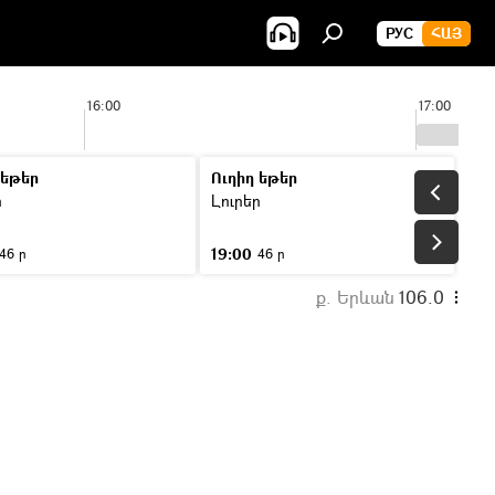
РУС
ՀԱՅ
16:00
17:00
 եթեր
Ուղիղ եթեր
ր
Լուրեր
19:00
46 ր
46 ր
ք. Երևան
106.0