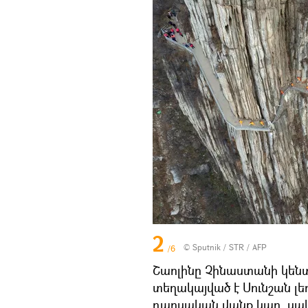
2
© Sputnik / STR / AFP
/6
Շաոլինը Չինաստանի կենտ
տեղակայված է Սունշան լե
դաոսական վանք կար, սակա