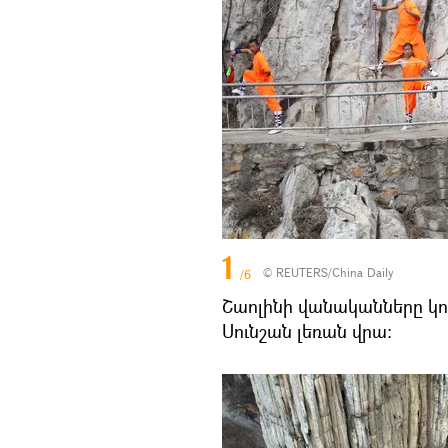
1
© REUTERS/China Daily
/6
Շաոլինի վանականները կու
Սունշան լեռան վրա: