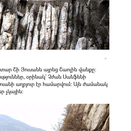
ար Շի Յուսանն այրեց Շաոլին վանքը։
ւթյուններ, օրինակ` Չժան Սանֆենի
ւանի աղբյուր էր համարվում։ Այն ժամանակ
ր չկային։