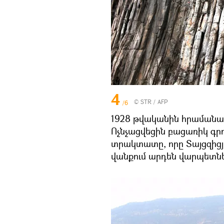
4
© STR / AFP
/6
1928 թվականին հրամանատ
Ոչնչացվեցին բացառիկ գրո
տրակտատը, որը Տայցզիցյո
վանքում արդեն վարպետնե