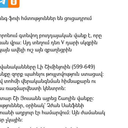
նգ-ֆուի հմտություններ են ցուցադրում
րոնում գտնվող բուդդայական վանք է, որը
ռան վրա։ Այդ տեղում դեռ V դարի սկզբին
յն ավելի ուշ այն զբաղեցրին
վանականները Լի Շիմինյուին (599-649)
անքը զորք պահելու թույլտվություն ստացավ։
վ տոհմի վերականգնման հիմնաքարն ու
պես ռազմարվեստի կենտրոն։
ար Շի Յուսանն այրեց Շաոլին վանքը։
ւթյուններ, օրինակ` Չժան Սանֆենի
ւանի աղբյուր էր համարվում։ Այն ժամանակ
ր չկային։