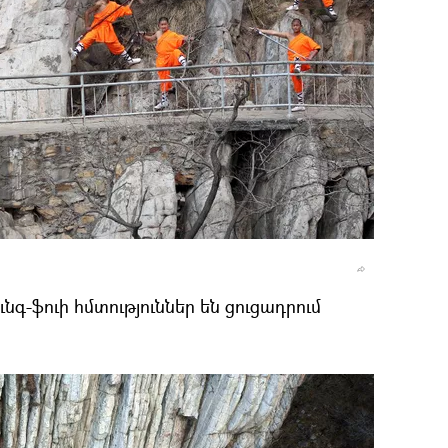
նգ-ֆուի հմտություններ են ցուցադրում