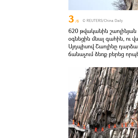
3
© REUTERS/China Daily
/6
620 թվականին շաոլինյան 
օգնեցին մնալ գահին, ու վ
Այդպիսով Շաոլինը դարձա
ճանաչում ձեռք բերեց որ