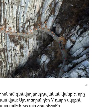
րոնում գտնվող բուդդայական վանք է, որը
ռան վրա։ Այդ տեղում դեռ V դարի սկզբին
յն ավելի ուշ այն զբաղեցրին