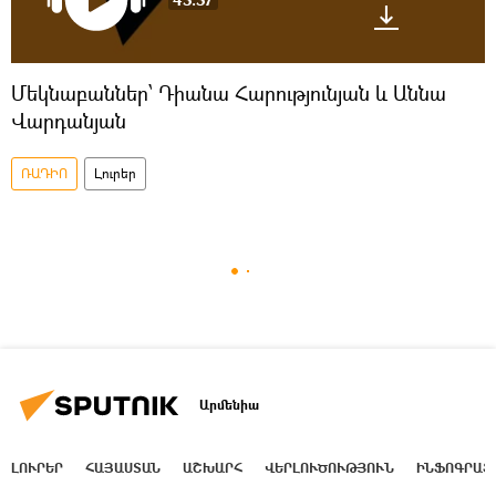
Մեկնաբաններ՝ Դիանա Հարությունյան և Աննա
Վարդանյան
ՌԱԴԻՈ
Լուրեր
Արմենիա
ԼՈՒՐԵՐ
ՀԱՅԱՍՏԱՆ
ԱՇԽԱՐՀ
ՎԵՐԼՈՒԾՈՒԹՅՈՒՆ
ԻՆՖՈԳՐԱՖ