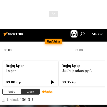
ՀԱՅ
Արմենիա
00:00
01:00
Ուղիղ եթեր
Ուղիղ եթեր
Լուրեր
Մամուլի տեսություն
09:00
09:35
6 ր
4 ր
Երեկ
Այսօր
Եթեր
ք. Երևան
106.0