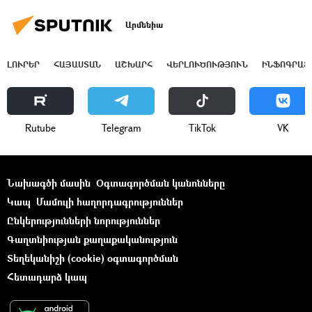
Արմենիա
ԼՈՒՐԵՐ
ՀԱՅԱՍՏԱՆ
ԱՇԽԱՐՀ
ՎԵՐԼՈՒԾՈՒԹՅՈՒՆ
ԻՆՖՈԳՐԱՖ
Rutube
Telegram
ТikТоk
VK
Նախագծի մասին
Օգտագործման կանոնները
Կապ
Մամուլի հաղորդագրություններ
Ընկերությունների նորություններ
Գաղտնիության քաղաքականություն
Տեղեկանիշի (cookie) օգտագործման
Հետադարձ կապ