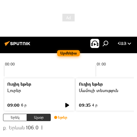
ՀԱՅ
Արմենիա
00:00
01:00
Ուղիղ եթեր
Ուղիղ եթեր
Լուրեր
Մամուլի տեսություն
09:00
09:35
6 ր
4 ր
Երեկ
Այսօր
Եթեր
ք. Երևան
106.0