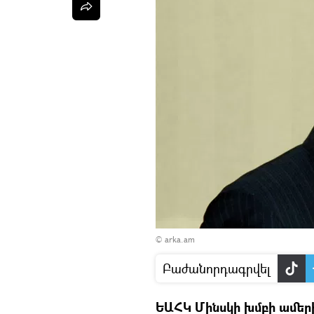
© arka.am
Բաժանորդագրվել
ԵԱՀԿ Մինսկի խմբի ամեր