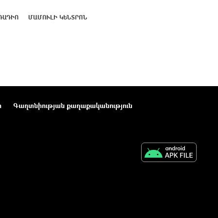
ՌԱԴԻՈ
ՄԱՄՈՒԼԻ ԿԵՆՏՐՈՆ
ր
Գաղտնիության քաղաքականություն