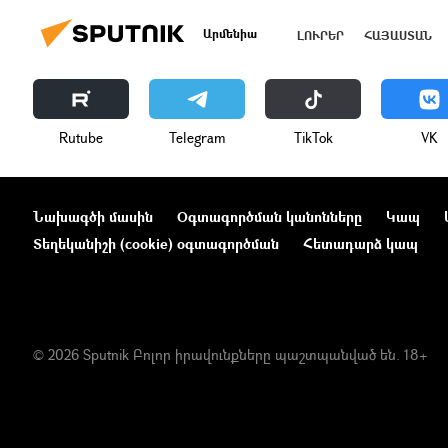
Արմենիա
ԼՈՒՐԵՐ
ՀԱՅԱՍՏԱՆ
Rutube
Telegram
ТikТоk
VK
Նախագծի մասին
Օգտագործման կանոնները
Կապ
Տեղեկանիշի (cookie) օգտագործման
Հետադարձ կապ
© 2026 Sputnik Բոլոր իրավունքները պաշտպանված են. 18+