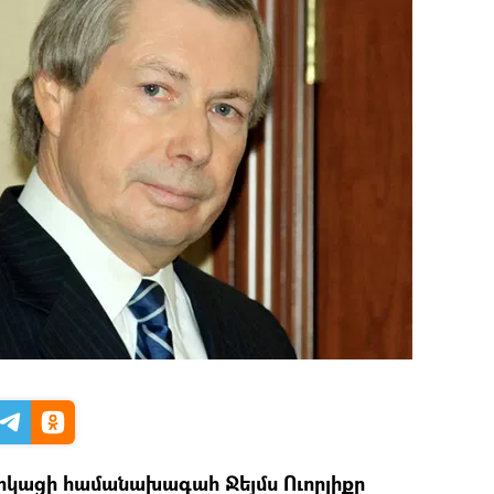
իկացի համանախագահ Ջեյմս Ուորլիքը