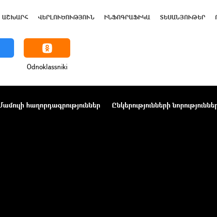
ԱՇԽԱՐՀ
ՎԵՐԼՈՒԾՈՒԹՅՈՒՆ
ԻՆՖՈԳՐԱՖԻԿԱ
ՏԵՍԱՆՅՈՒԹԵՐ
Odnoklassniki
Մամուլի հաղորդագրություններ
Ընկերությունների նորություննե