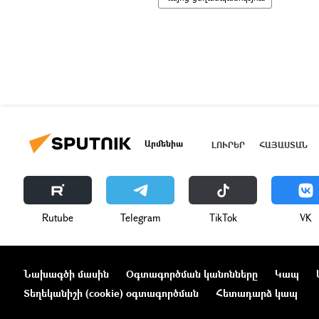
Արմենիա
ԼՈՒՐԵՐ
ՀԱՅԱՍՏԱՆ
Rutube
Telegram
ТikТоk
VK
Նախագծի մասին
Օգտագործման կանոնները
Կապ
Տեղեկանիշի (cookie) օգտագործման
Հետադարձ կապ