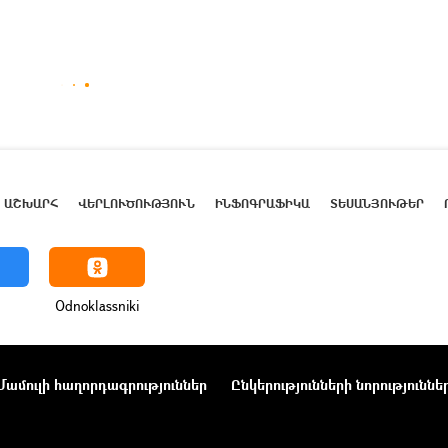
ԱՇԽԱՐՀ
ՎԵՐԼՈՒԾՈՒԹՅՈՒՆ
ԻՆՖՈԳՐԱՖԻԿԱ
ՏԵՍԱՆՅՈՒԹԵՐ
Odnoklassniki
Մամուլի հաղորդագրություններ
Ընկերությունների նորություննե