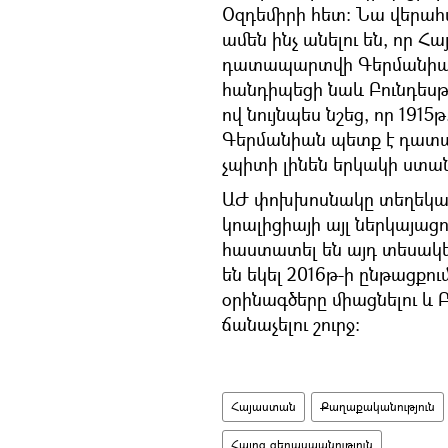
Օզդեմիրի հետ: Նա վերահա
ամեն ինչ անելու են, որ Հ
դատապարտվի Գերմանիայի
հանդիպեցի նաև Բունդես
ով նույնպես նշեց, որ 1915
Գերմանիան պետք է դատա
չպիտի լինեն երկակի ստ
ԱԺ փոխխոսնակը տեղեկաց
կոալիցիայի այլ ներկայացո
հաստատել են այդ տեսակե
են եկել 2016թ-ի ընթացքո
օրինագծերը միացնելու և 
ճանաչելու շուրջ:
Հայաստան
Քաղաքականություն
Հայոց ցեղասպանություն