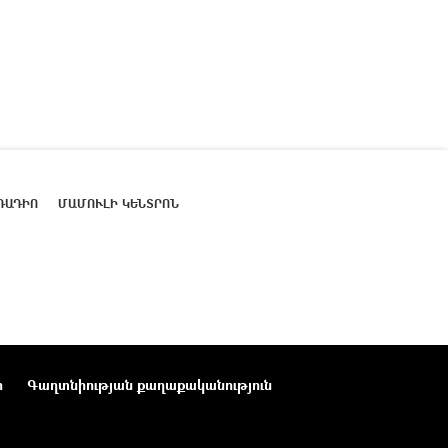
ՌԱԴԻՈ
ՄԱՄՈՒԼԻ ԿԵՆՏՐՈՆ
ր
Գաղտնիության քաղաքականություն