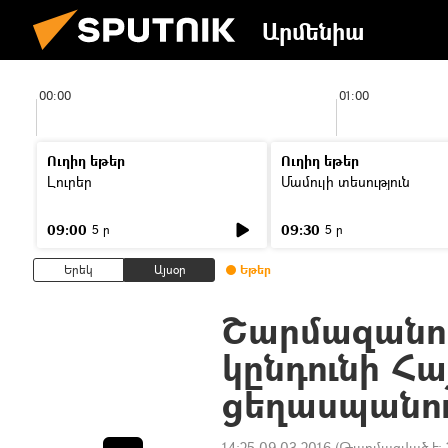
Արմենիա
00:00
01:00
Ուղիղ եթեր
Ուղիղ եթեր
Լուրեր
Մամուլի տեսություն
09:00
09:30
5 ր
5 ր
Երեկ
Այսօր
Եթեր
Շարմազանով
կընդունի Հա
ցեղասպանու
14:25 09.03.2016
(Թարմացված է: