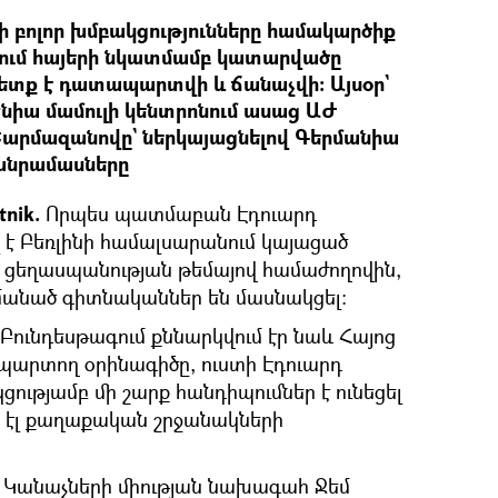
 բոլոր խմբակցությունները համակարծիք
այում հայերի նկատմամբ կատարվածը
պետք է դատապարտվի և ճանաչվի: Այսօր`
ենիա մամուլի կենտրոնում ասաց ԱԺ
արմազանովը` ներկայացնելով Գերմանիա
անրամասները
nik.
Որպես պատմաբան Էդուարդ
է Բեռլինի համալսարանում կայացած
ի ցեղասպանության թեմայով համաժողովին,
մանած գիտնականներ են մասնակցել:
 Բունդեսթագում քննարկվում էր նաև Հայոց
արտող օրինագիծը, ուստի Էդուարդ
ւթյամբ մի շարք հանդիպումներ է ունեցել
 էլ քաղաքական շրջանակների
 Կանաչների միության նախագահ Ջեմ