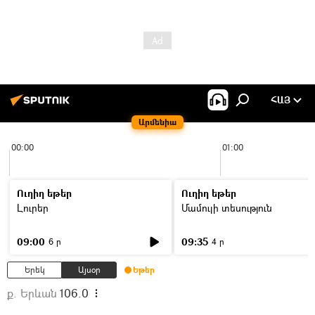
ՀԱՅ
Արմենիա
00:00
01:00
Ուղիղ եթեր
Ուղիղ եթեր
Լուրեր
Մամուլի տեսություն
09:00
09:35
6 ր
4 ր
Երեկ
Այսօր
Եթեր
ք. Երևան
106.0