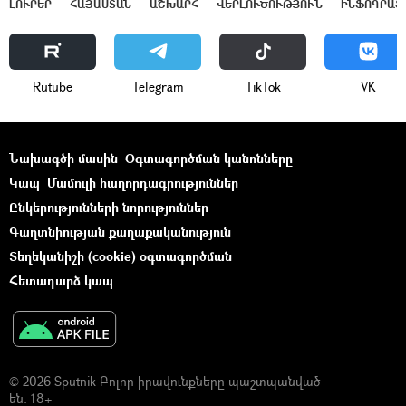
ԼՈՒՐԵՐ
ՀԱՅԱՍՏԱՆ
ԱՇԽԱՐՀ
ՎԵՐԼՈՒԾՈՒԹՅՈՒՆ
ԻՆՖՈԳՐԱՖ
Rutube
Telegram
ТikТоk
VK
Նախագծի մասին
Օգտագործման կանոնները
Կապ
Մամուլի հաղորդագրություններ
Ընկերությունների նորություններ
Գաղտնիության քաղաքականություն
Տեղեկանիշի (cookie) օգտագործման
Հետադարձ կապ
© 2026 Sputnik Բոլոր իրավունքները պաշտպանված
են. 18+