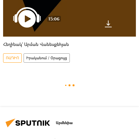
15:06
Հեղինակ՝ Արման Վանեսքեհյան
ՌԱԴԻՈ
Իրականում / Օրացույց
Արմենիա