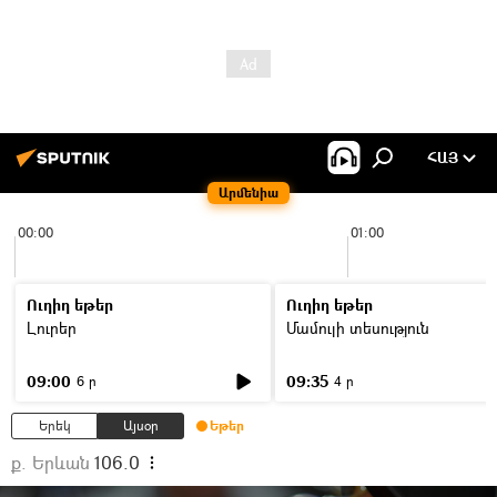
ՀԱՅ
Արմենիա
00:00
01:00
Ուղիղ եթեր
Ուղիղ եթեր
Լուրեր
Մամուլի տեսություն
09:00
09:35
6 ր
4 ր
Երեկ
Այսօր
Եթեր
ք. Երևան
106.0