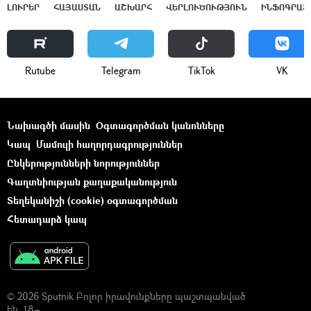
ԼՈՒՐԵՐ
ՀԱՅԱՍՏԱՆ
ԱՇԽԱՐՀ
ՎԵՐԼՈՒԾՈՒԹՅՈՒՆ
ԻՆՖՈԳՐԱՖ
Rutube
Telegram
ТikТоk
VK
Նախագծի մասին
Օգտագործման կանոնները
Կապ
Մամուլի հաղորդագրություններ
Ընկերությունների նորություններ
Գաղտնիության քաղաքականություն
Տեղեկանիշի (cookie) օգտագործման
Հետադարձ կապ
© 2026 Sputnik Բոլոր իրավունքները պաշտպանված
են. 18+