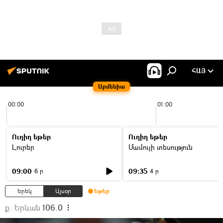
ՀԱՅ
Արմենիա
00:00
01:00
Ուղիղ եթեր
Ուղիղ եթեր
Լուրեր
Մամուլի տեսություն
09:00
09:35
6 ր
4 ր
Երեկ
Այսօր
Եթեր
ք. Երևան
106.0