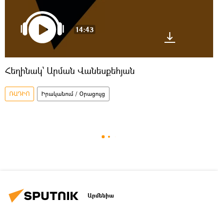
14:43
Հեղինակ՝ Արման Վանեսքեհյան
ՌԱԴԻՈ
Իրականում / Օրացույց
Արմենիա