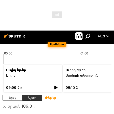
ՀԱՅ
Արմենիա
00:00
01:00
Ուղիղ եթեր
Ուղիղ եթեր
Լուրեր
Մամուլի տեսություն
09:00
09:15
5 ր
2 ր
Երեկ
Այսօր
Եթեր
ք. Երևան
106.0