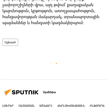
չափորոշիչների վրա, այդ թվում` քաղաքական
կայունություն, կրթություն, առողջապահություն,
հանցավորության մակարդակ, տրանսպորտային
պայմաններ և հանգստի կազմակերպում:
Աշխարհ
Արմենիա
ԼՈՒՐԵՐ
ՀԱՅԱՍՏԱՆ
ԱՇԽԱՐՀ
ՎԵՐԼՈՒԾՈՒԹՅՈՒՆ
ԻՆՖՈԳՐԱՖ