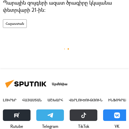
Պարային զույգերի ազատ ծրագիրը կկայանա
փետրվարի 21-ին:
Հայաստան
Արմենիա
ԼՈՒՐԵՐ
ՀԱՅԱՍՏԱՆ
ԱՇԽԱՐՀ
ՎԵՐԼՈՒԾՈՒԹՅՈՒՆ
ԻՆՖՈԳՐԱՖ
Rutube
Telegram
ТikТоk
VK