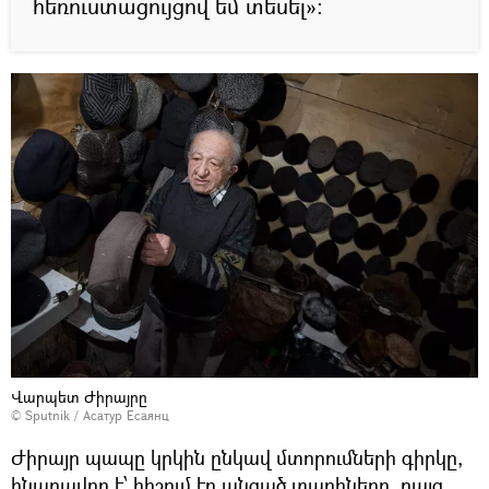
հեռուստացույցով եմ տեսել»:
Վարպետ Ժիրայրը
© Sputnik / Асатур Есаянц
Ժիրայր պապը կրկին ընկավ մտորումների գիրկը,
հնարավոր է՝ հիշում էր անցած տարիները, բայց