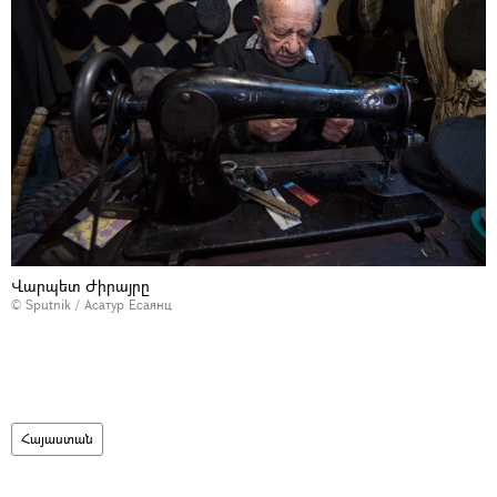
Վարպետ Ժիրայրը
© Sputnik / Асатур Есаянц
Հայաստան