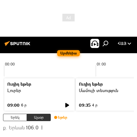
ՀԱՅ
Արմենիա
00:00
01:00
Ուղիղ եթեր
Ուղիղ եթեր
Լուրեր
Մամուլի տեսություն
09:00
09:35
6 ր
4 ր
Երեկ
Այսօր
Եթեր
ք. Երևան
106.0