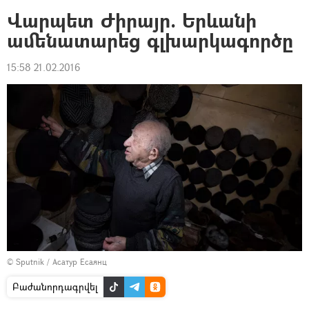
Վարպետ Ժիրայր. Երևանի
ամենատարեց գլխարկագործը
15:58 21.02.2016
© Sputnik / Асатур Есаянц
Բաժանորդագրվել