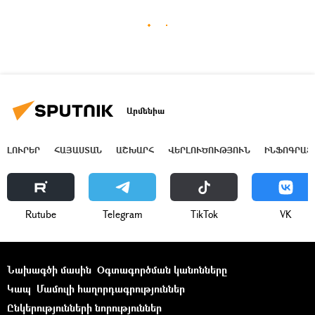
Արմենիա
ԼՈՒՐԵՐ
ՀԱՅԱՍՏԱՆ
ԱՇԽԱՐՀ
ՎԵՐԼՈՒԾՈՒԹՅՈՒՆ
ԻՆՖՈԳՐԱՖ
Rutube
Telegram
ТikТоk
VK
Նախագծի մասին
Օգտագործման կանոնները
Կապ
Մամուլի հաղորդագրություններ
Ընկերությունների նորություններ