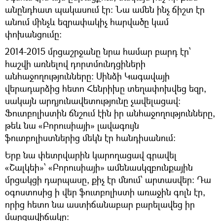
անընդհատ պակասում էր: Նա ամեն ինչ ճիշտ էր
անում մինչև եզրափակիչ հարվածը կամ
փոխանցումը:
2014-2015 մրցաշրջանը նրա համար բարդ էր՝
հաշվի առնելով դորտմունդցիների
անհաջողությունները: Սինձի Կագավայի
վերադարձից հետո Հենրիխը տեղափոխվեց եզր,
սակայն արդյունավետությունը չավելացավ:
Ֆուտբոլիստին ճնշում էին իր անհաջողությունները,
թեև նա «Բորուսիայի» լավագույն
ֆուտբոլիստներից մեկն էր հանդիսանում:
Երբ նա փետրվարին կարողացավ գրավել
«Շալկեի»՝ «Բորուսիայի» ամենասկզբունքային
մրցակցի դարպասը, քիչ էր մնում՝ արտասվեր: Դա
օգոստոսից ի վեր ֆուտբոլիստի առաջին գոլն էր,
որից հետո նա աստիճանաբար բարելավեց իր
մարզավիճակը: