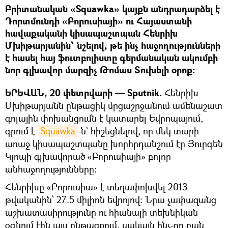
Բրիտանական «Squawka» կայքն անդրադարձել է
Դորտմունդի «Բորուսիայի» ու Հայաստանի
հավաքականի կիսապաշտպան Հենրիխ
Մխիթարյանին՝ նշելով, թե ինչ հաջողությունների
է հասել հայ ֆուտբոլիստը գերմանական ակումբի
նոր գլխավոր մարզիչ Թոմաս Տուխելի օրոք:
ԵՐԵՎԱՆ, 20 փետրվարի — Sputnik.
Հենրիխ
Մխիթարյանն ընթացիկ մրցաշրջանում ամենաշատ
գոլային փոխանցումն է կատարել Եվրոպայում,
գրում է
Squawka
-ն՝ հիշեցնելով, որ մեկ տարի
առաջ կիսապաշտպանը խորհրդանշում էր Յուրգեն
Կլոպի գլխավորած «Բորուսիայի» բոլոր
անհաջողությունները:
Հենրիխը «Բորուսիա» է տեղափոխվել 2013
թվականին՝ 27.5 միլիոն եվրոյով: Նրա չափազանց
աշխատասիրությունը ու հիանալի տեխնիկան
օգնում էին այս ընթացքում, սակայն ինչ-որ բան