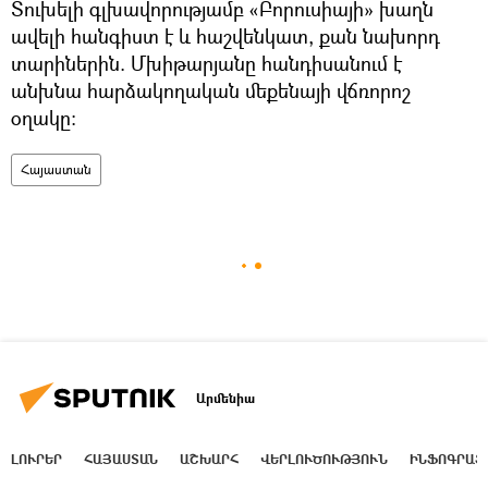
Տուխելի գլխավորությամբ «Բորուսիայի» խաղն
ավելի հանգիստ է և հաշվենկատ, քան նախորդ
տարիներին. Մխիթարյանը հանդիսանում է
անխնա հարձակողական մեքենայի վճռորոշ
օղակը:
Հայաստան
Արմենիա
ԼՈՒՐԵՐ
ՀԱՅԱՍՏԱՆ
ԱՇԽԱՐՀ
ՎԵՐԼՈՒԾՈՒԹՅՈՒՆ
ԻՆՖՈԳՐԱՖ