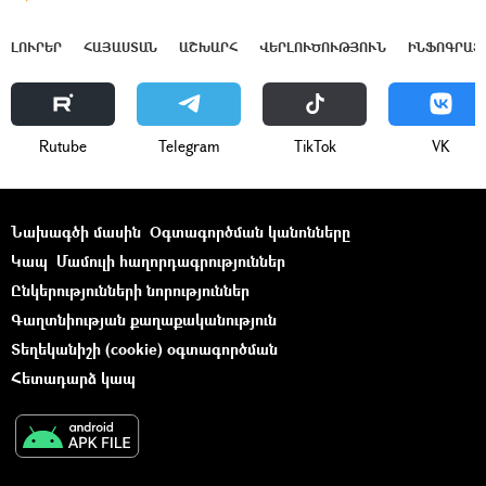
ԼՈՒՐԵՐ
ՀԱՅԱՍՏԱՆ
ԱՇԽԱՐՀ
ՎԵՐԼՈՒԾՈՒԹՅՈՒՆ
ԻՆՖՈԳՐԱՖ
Rutube
Telegram
ТikТоk
VK
Նախագծի մասին
Օգտագործման կանոնները
Կապ
Մամուլի հաղորդագրություններ
Ընկերությունների նորություններ
Գաղտնիության քաղաքականություն
Տեղեկանիշի (cookie) օգտագործման
Հետադարձ կապ