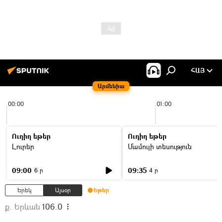
ՀԱՅ
Արմենիա
00:00
01:00
Ուղիղ եթեր
Ուղիղ եթեր
Լուրեր
Մամուլի տեսություն
09:00
09:35
6 ր
4 ր
Երեկ
Այսօր
Եթեր
ք. Երևան
106.0