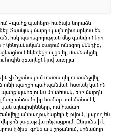
նում «պահք պահելը» հաճախ նորաձև
րձել: Տասնյակ մարդիկ այն դիտարկում են
ան, իսկ պահեցողության մեջ գտնվողների
մ է կենդանական ծագում ունեցող սննդից,
անցկացնում եկեղեցի այցելել, մասնակցել
ու հոգին զբաղեցնելով առօրյա
ին չի նշանակում տառապել ու տանջվել:
ին ունի պահքի պահպանման հստակ կանոն
 պահք պահելու ևս մի տեսակ, երբ մարդն
կողմերը անձամբ իր համար սահմանում է
ե կան այնպիսինները, ում համար
անվելը անհաղթահարելի է թվում, կարող են
վերջին շաբաթվա ընթացքում: Ընդունելի է
րում է ծխել գոնե այս շրջանում, սրճամոլը