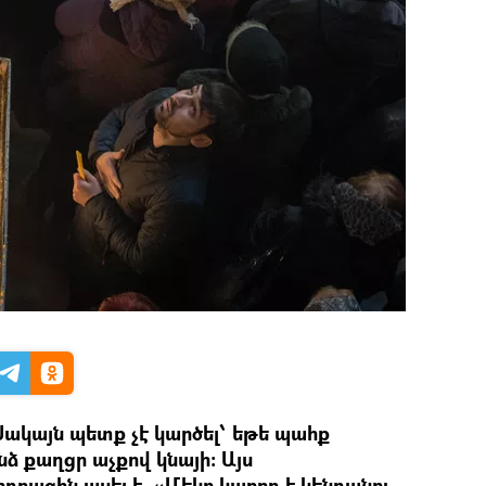
Սակայն պետք չէ կարծել՝ եթե պահք
 քաղցր աչքով կնայի: Այս
ղբացին ասել է. «Մեկը կարող է կենդանու