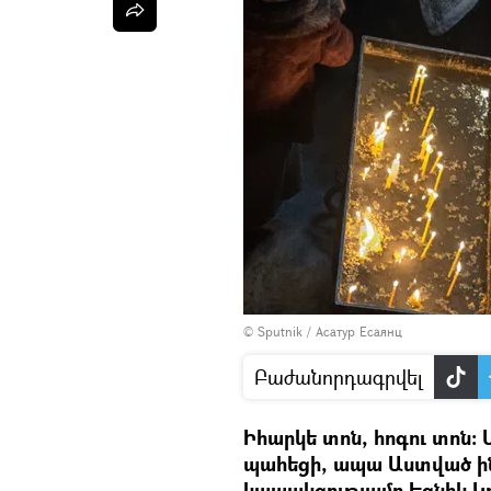
© Sputnik / Асатур Есаянц
Բաժանորդագրվել
Իհարկե տոն, հոգու տոն: 
պահեցի, ապա Աստված ինձ
կապակցությամբ Եզնիկ Կո