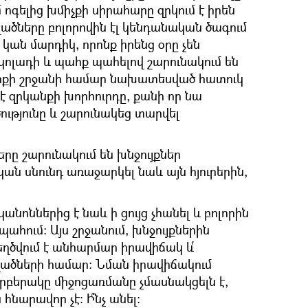
 ոգելից խմիչքի սիրահարը զրկում է իրեն
թվածները բոլորովին էլ կենդանական ծագում
 կան մարդիկ, որոնք իրենց օրը չեն
ոլադի և պահք պահելով շարունակում են
ահքի շրջանի համար նախատեսված հատուկ
 է զրկանքի խորհուրդը, քանի որ նա
ւթյունը և շարունակեց տարվել
րը շարունակում են խնջույքներ
ն սնունդ առաջարկել նաև այն հյուրերին,
նոններից է նաև ի ցույց չհանել և բոլորին
ահում: Այս շրջանում, խնջույքներին
ղծվում է անհարմար իրավիճակ և՛
րվածների համար: Նման իրավիճակում
արբերակը միջոցառմանը չմասնակցելն է,
հնարավոր չէ: Ի՞նչ անել: