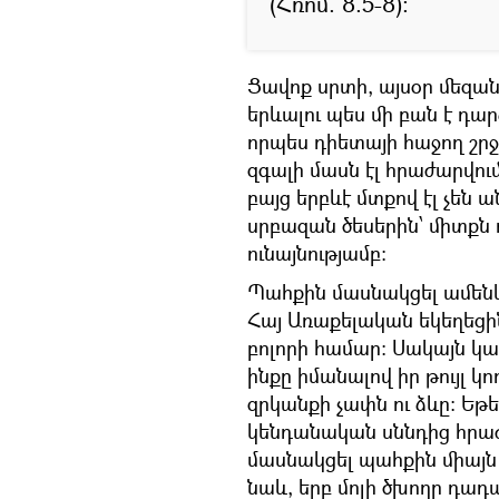
(Հռոմ. 8.5-8):
Ցավոք սրտի, այսօր մեզա
երևալու պես մի բան է դա
որպես դիետայի հաջող շրջ
զգալի մասն էլ հրաժարվու
բայց երբևէ մտքով էլ չեն 
սրբազան ծեսերին՝ միտքն 
ունայնությամբ:
Պահքին մասնակցել ամենև
Հայ Առաքելական եկեղեց
բոլորի համար: Սակայն կա
ինքը իմանալով իր թույլ 
զրկանքի չափն ու ձևը: Եթ
կենդանական սննդից հրաժ
մասնակցել պահքին միայն 
նաև, երբ մոլի ծխողը դադա