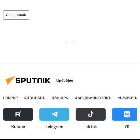
Հայաստան
Արմենիա
ԼՈՒՐԵՐ
ՀԱՅԱՍՏԱՆ
ԱՇԽԱՐՀ
ՎԵՐԼՈՒԾՈՒԹՅՈՒՆ
ԻՆՖՈԳՐԱՖ
Rutube
Telegram
ТikТоk
VK