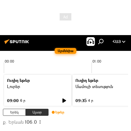
ՀԱՅ
Արմենիա
00:00
01:00
Ուղիղ եթեր
Ուղիղ եթեր
Լուրեր
Մամուլի տեսություն
09:00
09:35
6 ր
4 ր
Երեկ
Այսօր
Եթեր
ք. Երևան
106.0