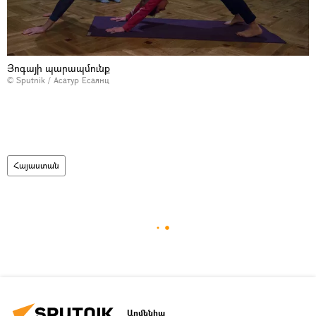
Յոգայի պարապմունք
© Sputnik / Асатур Есаянц
Հայաստան
Արմենիա