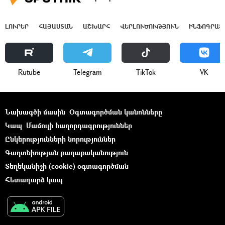
ԼՈՒՐԵՐ
ՀԱՅԱՍՏԱՆ
ԱՇԽԱՐՀ
ՎԵՐԼՈՒԾՈՒԹՅՈՒՆ
ԻՆՖՈԳՐԱՖ
Rutube
Telegram
ТikТоk
VK
Նախագծի մասին
Օգտագործման կանոնները
Կապ
Մամուլի հաղորդագրություններ
Ընկերությունների նորություններ
Գաղտնիության քաղաքականություն
Տեղեկանիշի (cookie) օգտագործման
Հետադարձ կապ