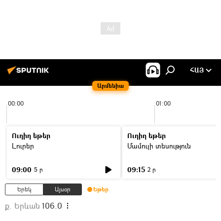
ՀԱՅ
Արմենիա
00:00
01:00
Ուղիղ եթեր
Ուղիղ եթեր
Լուրեր
Մամուլի տեսություն
09:00
09:15
5 ր
2 ր
Երեկ
Այսօր
Եթեր
ք. Երևան
106.0