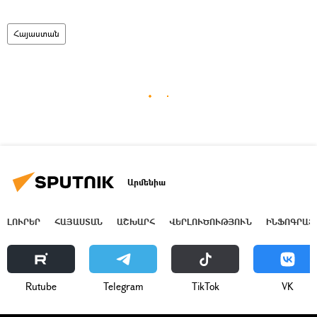
Հայաստան
Արմենիա
ԼՈՒՐԵՐ
ՀԱՅԱՍՏԱՆ
ԱՇԽԱՐՀ
ՎԵՐԼՈՒԾՈՒԹՅՈՒՆ
ԻՆՖՈԳՐԱՖ
Rutube
Telegram
ТikТоk
VK