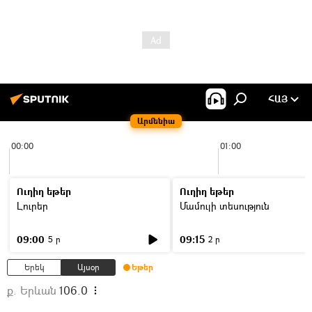
ՀԱՅ
Արմենիա
00:00
01:00
Ուղիղ եթեր
Ուղիղ եթեր
Լուրեր
Մամուլի տեսություն
09:00
09:15
5 ր
2 ր
Երեկ
Այսօր
Եթեր
ք. Երևան
106.0