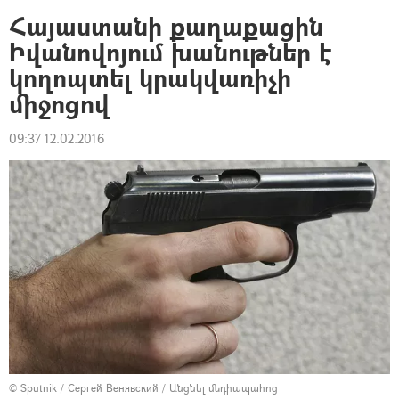
Հայաստանի քաղաքացին
Իվանովոյում խանութներ է
կողոպտել կրակվառիչի
միջոցով
09:37 12.02.2016
© Sputnik / Сергей Венявский
/
Անցնել մեդիապահոց