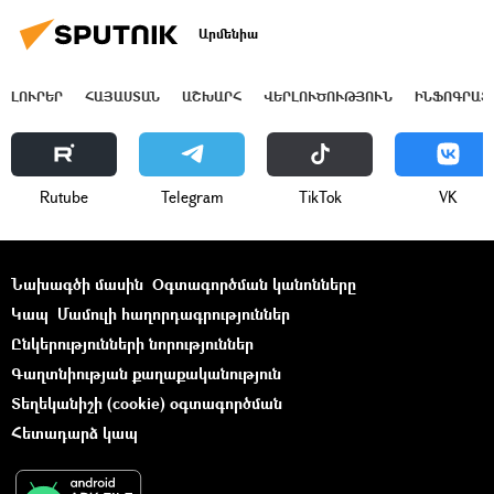
Արմենիա
ԼՈՒՐԵՐ
ՀԱՅԱՍՏԱՆ
ԱՇԽԱՐՀ
ՎԵՐԼՈՒԾՈՒԹՅՈՒՆ
ԻՆՖՈԳՐԱՖ
Rutube
Telegram
ТikТоk
VK
Նախագծի մասին
Օգտագործման կանոնները
Կապ
Մամուլի հաղորդագրություններ
Ընկերությունների նորություններ
Գաղտնիության քաղաքականություն
Տեղեկանիշի (cookie) օգտագործման
Հետադարձ կապ