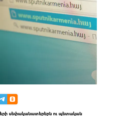
երի սեփականատերերն ու պետական