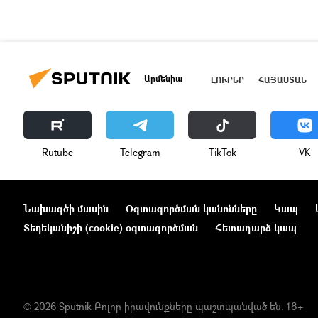
Արմենիա
ԼՈՒՐԵՐ
ՀԱՅԱՍՏԱՆ
Rutube
Telegram
ТikТоk
VK
Նախագծի մասին
Օգտագործման կանոնները
Կապ
Տեղեկանիշի (cookie) օգտագործման
Հետադարձ կապ
© 2026 Sputnik Բոլոր իրավունքները պաշտպանված են. 18+