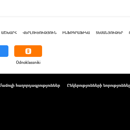
ԱՇԽԱՐՀ
ՎԵՐԼՈՒԾՈՒԹՅՈՒՆ
ԻՆՖՈԳՐԱՖԻԿԱ
ՏԵՍԱՆՅՈՒԹԵՐ
Odnoklassniki
Մամուլի հաղորդագրություններ
Ընկերությունների նորություննե