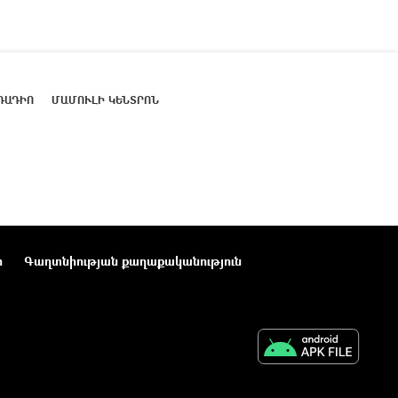
ՌԱԴԻՈ
ՄԱՄՈՒԼԻ ԿԵՆՏՐՈՆ
ր
Գաղտնիության քաղաքականություն