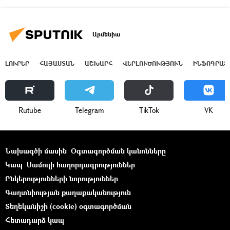
Արմենիա
ԼՈՒՐԵՐ
ՀԱՅԱՍՏԱՆ
ԱՇԽԱՐՀ
ՎԵՐԼՈՒԾՈՒԹՅՈՒՆ
ԻՆՖՈԳՐԱՖ
Rutube
Telegram
ТikТоk
VK
Նախագծի մասին
Օգտագործման կանոնները
Կապ
Մամուլի հաղորդագրություններ
Ընկերությունների նորություններ
Գաղտնիության քաղաքականություն
Տեղեկանիշի (cookie) օգտագործման
Հետադարձ կապ