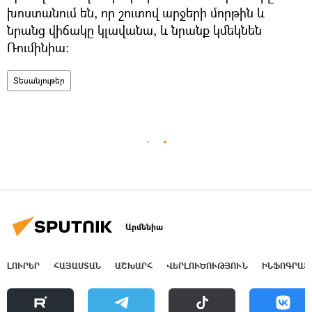
խոստանում են, որ շուտով արջերի մորթին և
նրանց վիճակը կլավանա, և նրանք կմեկնեն
Ռումինիա։
Տեսանյութեր
Արմենիա
ԼՈՒՐԵՐ
ՀԱՅԱՍՏԱՆ
ԱՇԽԱՐՀ
ՎԵՐԼՈՒԾՈՒԹՅՈՒՆ
ԻՆՖՈԳՐԱՖ