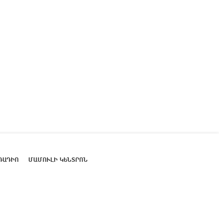
ՌԱԴԻՈ
ՄԱՄՈՒԼԻ ԿԵՆՏՐՈՆ