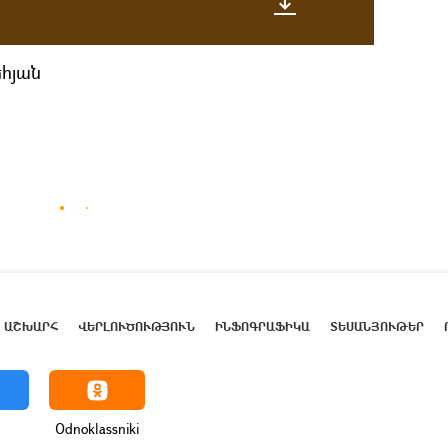
հյան
ԱՇԽԱՐՀ
ՎԵՐԼՈՒԾՈՒԹՅՈՒՆ
ԻՆՖՈԳՐԱՖԻԿԱ
ՏԵՍԱՆՅՈՒԹԵՐ
Odnoklassniki