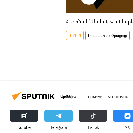
Հեղինակ՝ Արման Վանեսքե
ՌԱԴԻՈ
Իրականում / Օրացույց
Արմենիա
ԼՈՒՐԵՐ
ՀԱՅԱՍՏԱՆ
Rutube
Telegram
ТikТоk
VK