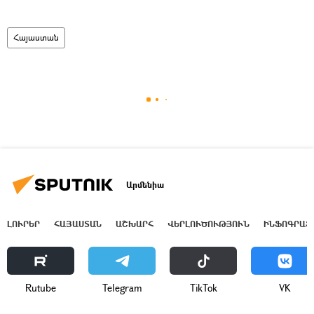
Հայաստան
Արմենիա
ԼՈՒՐԵՐ
ՀԱՅԱՍՏԱՆ
ԱՇԽԱՐՀ
ՎԵՐԼՈՒԾՈՒԹՅՈՒՆ
ԻՆՖՈԳՐԱՖ
Rutube
Telegram
ТikТоk
VK