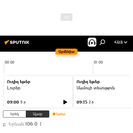
ՀԱՅ
Արմենիա
00:00
01:00
Ուղիղ եթեր
Ուղիղ եթեր
Լուրեր
Մամուլի տեսություն
09:00
09:15
5 ր
2 ր
Երեկ
Այսօր
Եթեր
ք. Երևան
106.0