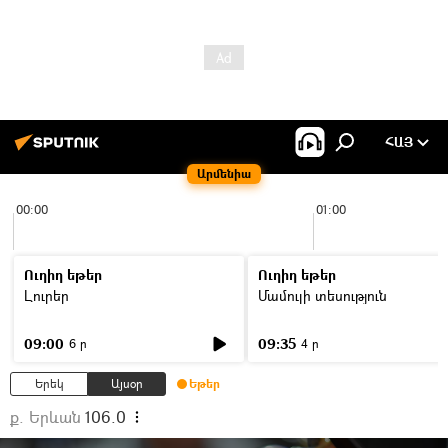
ՀԱՅ
Արմենիա
00:00
01:00
Ուղիղ եթեր
Ուղիղ եթեր
Լուրեր
Մամուլի տեսություն
09:00
09:35
6 ր
4 ր
Երեկ
Այսօր
Եթեր
ք. Երևան
106.0