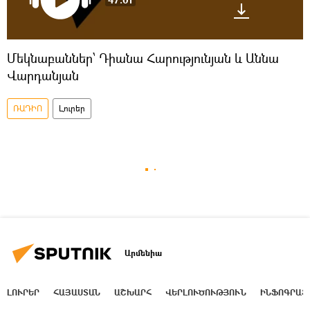
Մեկնաբաններ՝ Դիանա Հարությունյան և Աննա
Վարդանյան
ՌԱԴԻՈ
Լուրեր
Արմենիա
ԼՈՒՐԵՐ
ՀԱՅԱՍՏԱՆ
ԱՇԽԱՐՀ
ՎԵՐԼՈՒԾՈՒԹՅՈՒՆ
ԻՆՖՈԳՐԱՖ