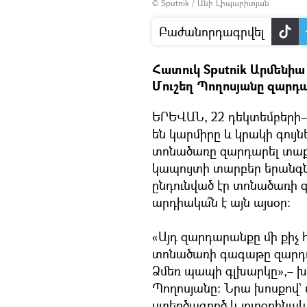
© Sputnik / Անի Լիպարիտյան
տեսանյութը
Բաժանորդագրվել
Հատուկ Sputnik Արմենիա
Մուշեղ Պողոսյանը զարդ
ԵՐԵՎԱՆ, 22 դեկտեմբերի–
են կարմիրը և կրակի գույ
տոնածառը զարդարել տաք 
կապույտի տարբեր երանգ
ընդունված էր տոնածառի 
արդիակա՞ն է այն այսօր։
«Այդ զարդարանքը մի քիչ հ
տոնածառի գագաթը զարդար
Ձմեռ պապի գլխարկը»,– խո
Պողոսյանը։ Նրա խոսքով`
ստեղծագործ և յուրօրինակ