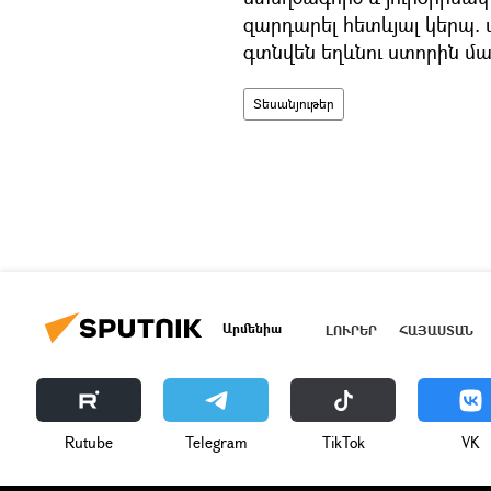
զարդարել հետևյալ կերպ.
գտնվեն եղևնու ստորին մաս
Տեսանյութեր
Արմենիա
ԼՈՒՐԵՐ
ՀԱՅԱՍՏԱՆ
Rutube
Telegram
ТikТоk
VK