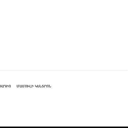
ՌԱԴԻՈ
ՄԱՄՈՒԼԻ ԿԵՆՏՐՈՆ