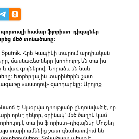
 պորտալի համար ֆլորիստ–դիզայներ
արեց մեծ տոնածառը:
 Sputnik. Հրե Կապիկի տարում արդիական
ները, մասնագետները խորհուրդ են տալիս
և վառ գույներով։ Նորաձև են նաև
ները։ Խորհրդային տարիներին շատ
գագաթը «աստղով» զարդարելը։ Արդյոք
նաոճ է։ Այսօրվա դրությամբ ընդունված է, որ
ի որևէ դեկոր, օրինակ` մեծ ծաղիկ կամ
րհուրդ է տալիս ֆլորիստ–դիզայներ Մուշեղ
 այս տարի ամենից շատ գնահատվում են
 մոտեցումները։ Տոնածառը պետք է