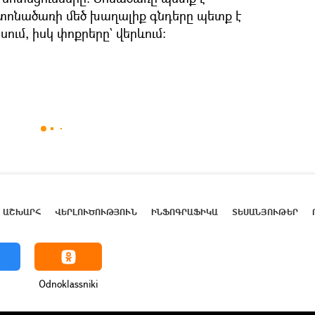
 տոնածառի մեծ խաղալիք գնդերը պետք է
ում, իսկ փոքրերը` վերևում։
ԱՇԽԱՐՀ
ՎԵՐԼՈՒԾՈՒԹՅՈՒՆ
ԻՆՖՈԳՐԱՖԻԿԱ
ՏԵՍԱՆՅՈՒԹԵՐ
Odnoklassniki