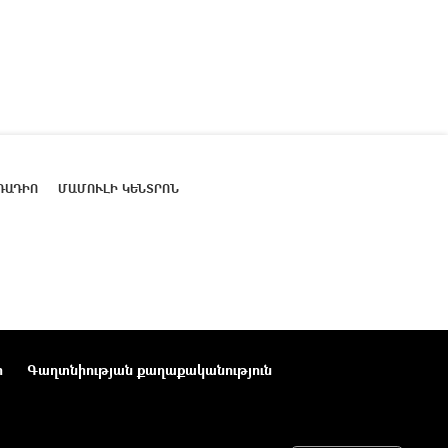
ՌԱԴԻՈ
ՄԱՄՈՒԼԻ ԿԵՆՏՐՈՆ
ր
Գաղտնիության քաղաքականություն