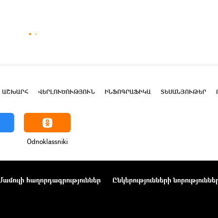
ԱՇԽԱՐՀ
ՎԵՐԼՈՒԾՈՒԹՅՈՒՆ
ԻՆՖՈԳՐԱՖԻԿԱ
ՏԵՍԱՆՅՈՒԹԵՐ
Odnoklassniki
Մամուլի հաղորդագրություններ
Ընկերությունների նորություննե