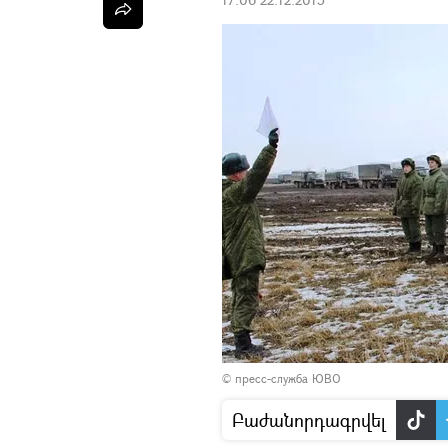
© пресс-служба ЮВО
Բաժանորդագրվել