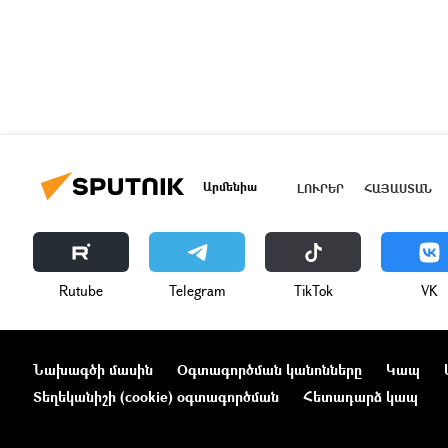
Արմենիա
ԼՈՒՐԵՐ
ՀԱՅԱՍՏԱՆ
Rutube
Telegram
ТikТоk
VK
Նախագծի մասին
Օգտագործման կանոնները
Կապ
Տեղեկանիշի (cookie) օգտագործման
Հետադարձ կապ