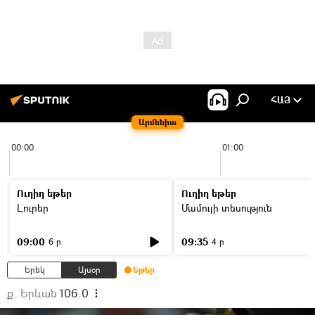
ՀԱՅ
Արմենիա
00:00
01:00
Ուղիղ եթեր
Ուղիղ եթեր
Լուրեր
Մամուլի տեսություն
09:00
09:35
6 ր
4 ր
Երեկ
Այսօր
Եթեր
ք. Երևան
106.0