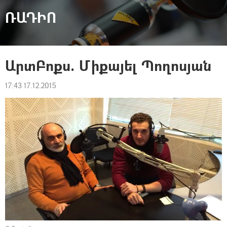
ՌԱԴԻՈ
ԱրտԲոքս. Միքայել Պողոսյան
17:43 17.12.2015