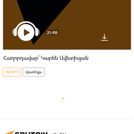
21:48
Հաղորդավար՝ Կարեն Ավետիսյան
ՌԱԴԻՈ
ԱրտԲոքս