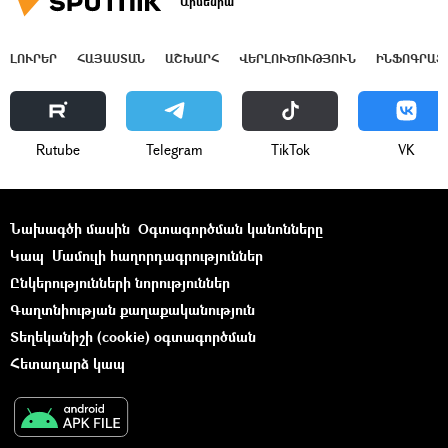
Արմենիա
ԼՈՒՐԵՐ
ՀԱՅԱՍՏԱՆ
ԱՇԽԱՐՀ
ՎԵՐԼՈՒԾՈՒԹՅՈՒՆ
ԻՆՖՈԳՐԱՖ
Rutube
Telegram
ТikТоk
VK
Նախագծի մասին
Օգտագործման կանոնները
Կապ
Մամուլի հաղորդագրություններ
Ընկերությունների նորություններ
Գաղտնիության քաղաքականություն
Տեղեկանիշի (cookie) օգտագործման
Հետադարձ կապ