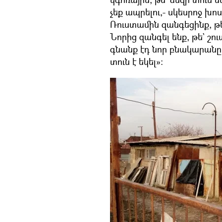
չեք ապրելու,- սկեսրոջ խո
Ռուստամին զանգեցինք, թե
Նորից զանգել ենք, թե` շո
գնանք էդ նոր բնակարանը:
տուն է եկել»: