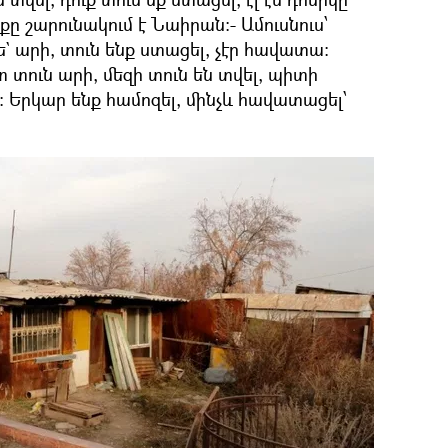
սքը շարունակում է Նաիրան։- Ամուսնուս՝
` արի, տուն ենք ստացել, չէր հավատա:
ւտ տուն արի, մեզի տուն են տվել, պիտի
 Երկար ենք համոզել, մինչև հավատացել՝