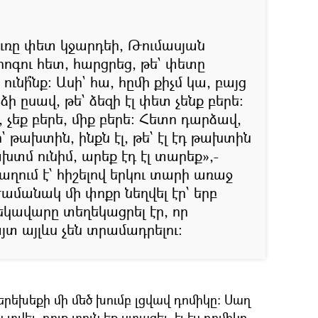
դուռը փետ կջարդեի, Թումասյան
ոգու հետ, հարցրեց, թե` փետը
 ունի՞նք: Ասի` հա, հըմի քիչմ կա, բայց
ձի ըսավ, թե` ձեզի էլ փետ չենք բերե։
, չեք բերե, միք բերե: Հետո դարձավ,
սի` թախտին, ինքն էլ, թե՝ էլ էդ թախտին
ախտմ ունիմ, արեք էդ էլ տարեք»,-
ղում է՝ հիշելով երկու տարի առաջ
ժամանակ մի փոքր նեղվել էր՝ երբ
եկավարը տեղեկացրել էր, որ
յտ այլևս չեն տրամադրելու:
 երեխեքի մի մեծ խումբ լցվավ դոմիկը: Սաղ
ն տվել, դուք տուն եք ստացել, էլ էս դոմիկը