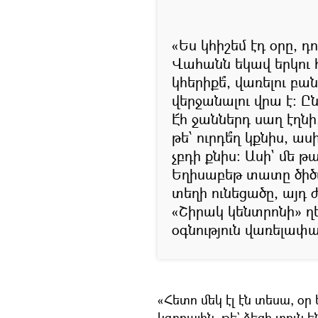
«Ես կհիշեմ էդ օրը, 
Վահանն եկավ երկու հ
կհերիքե՞, վառելու բան
վերջանալու վրա է: Ըն
Է՜հ ջաններդ սաղ էղնի
թե՝ ուրդե՞ղ կքնիս, ա
չբդի քնիս: Ասի` մե թ
Եղիսաբեթ տատը ծիծա
տեղի ունեցածը, այդ 
«Շիրակ կենտրոնի» ղ
օգնություն վառելափա
«Հետո մեկ էլ էն տեսա, օր
կգոռային, թե` ձեզի տուն ե