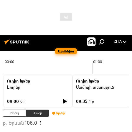
ՀԱՅ
Արմենիա
00:00
01:00
Ուղիղ եթեր
Ուղիղ եթեր
Լուրեր
Մամուլի տեսություն
09:00
09:35
6 ր
4 ր
Երեկ
Այսօր
Եթեր
ք. Երևան
106.0