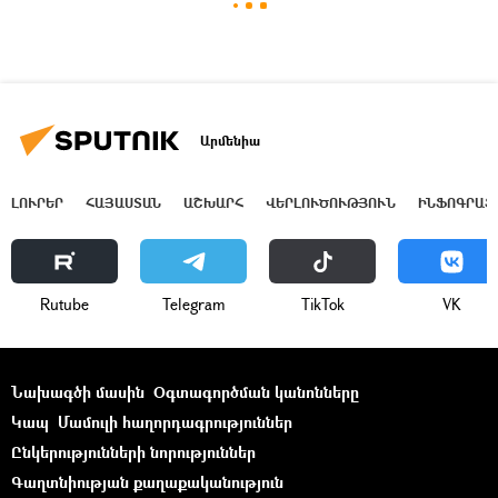
Արմենիա
ԼՈՒՐԵՐ
ՀԱՅԱՍՏԱՆ
ԱՇԽԱՐՀ
ՎԵՐԼՈՒԾՈՒԹՅՈՒՆ
ԻՆՖՈԳՐԱՖ
Rutube
Telegram
ТikТоk
VK
Նախագծի մասին
Օգտագործման կանոնները
Կապ
Մամուլի հաղորդագրություններ
Ընկերությունների նորություններ
Գաղտնիության քաղաքականություն