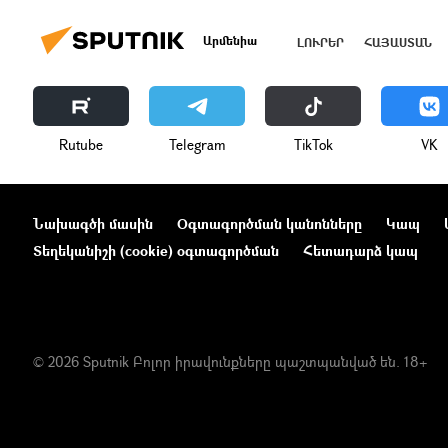
Արմենիա
ԼՈՒՐԵՐ
ՀԱՅԱՍՏԱՆ
Rutube
Telegram
ТikТоk
VK
Նախագծի մասին
Օգտագործման կանոնները
Կապ
Տեղեկանիշի (cookie) օգտագործման
Հետադարձ կապ
© 2026 Sputnik Բոլոր իրավունքները պաշտպանված են. 18+