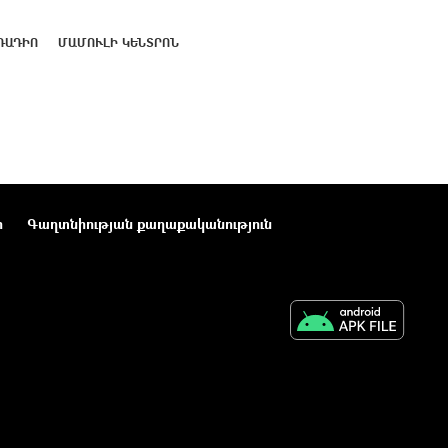
ՌԱԴԻՈ
ՄԱՄՈՒԼԻ ԿԵՆՏՐՈՆ
ր
Գաղտնիության քաղաքականություն