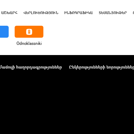
ԱՇԽԱՐՀ
ՎԵՐԼՈՒԾՈՒԹՅՈՒՆ
ԻՆՖՈԳՐԱՖԻԿԱ
ՏԵՍԱՆՅՈՒԹԵՐ
Odnoklassniki
Մամուլի հաղորդագրություններ
Ընկերությունների նորություննե