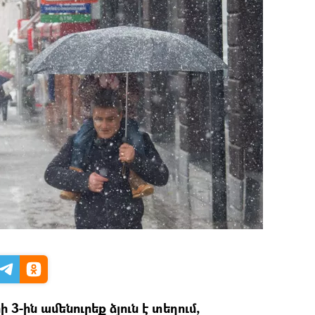
3-ին ամենուրեք ձյուն է տեղում,