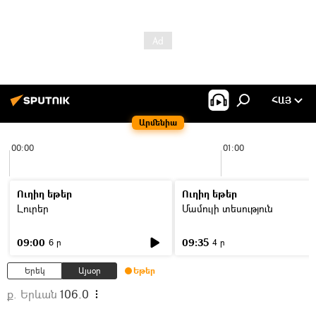
ՀԱՅ
Արմենիա
00:00
01:00
Ուղիղ եթեր
Ուղիղ եթեր
Լուրեր
Մամուլի տեսություն
09:00
09:35
6 ր
4 ր
Երեկ
Այսօր
Եթեր
ք. Երևան
106.0