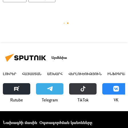
Արմենիա
ԼՈՒՐԵՐ
ՀԱՅԱՍՏԱՆ
ԱՇԽԱՐՀ
ՎԵՐԼՈՒԾՈՒԹՅՈՒՆ
ԻՆՖՈԳՐԱՖ
Rutube
Telegram
ТikТоk
VK
Նախագծի մասին
Օգտագործման կանոնները