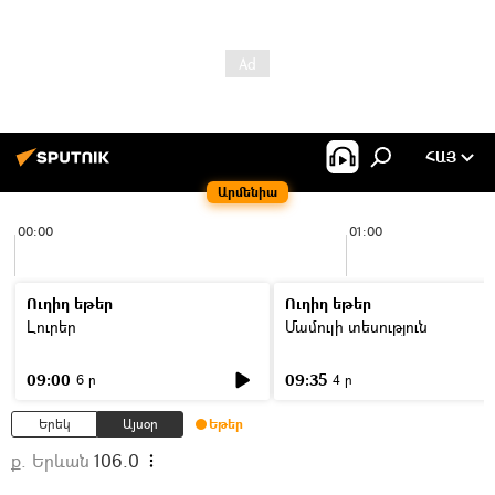
ՀԱՅ
Արմենիա
00:00
01:00
Ուղիղ եթեր
Ուղիղ եթեր
Լուրեր
Մամուլի տեսություն
09:00
09:35
6 ր
4 ր
Երեկ
Այսօր
Եթեր
ք. Երևան
106.0