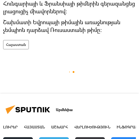
Հունգարիայի և Ֆրանսիայի թիմերին գերազանցեց
լրացուցիչ միավորներով:
Շախմատի Եվրոպայի թիմային առաջնության
չեմպիոն դարձավ Ռուսաստանի թիմը:
Հայաստան
Արմենիա
ԼՈՒՐԵՐ
ՀԱՅԱՍՏԱՆ
ԱՇԽԱՐՀ
ՎԵՐԼՈՒԾՈՒԹՅՈՒՆ
ԻՆՖՈԳՐԱՖ