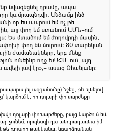
ենք նվազեցնել դրամը, ապա
լարը կամրապնդվի։ Անձամբ ինձ
նի որ ես ապրում եմ ոչ թե
, այլ փող եմ ստանում ԱՄՆ–ում
ս։ Ես մտածում եմ ժողովրդի մասին,
յլափոխի փող են մուրում։ 80 տարեկան
դային ժամանակները, երբ մենք
ուն ունեինք ողջ ԽՍՀՄ–ում, այդ
ավելի լավ էր»,– ասաց Օհանյանը։
րապարակել ազգանունը) նշեց, թե ելնելով
` կարծում է, որ դոլարի փոխարժեքը
ոխվի դոլարի փոխարժեքը, բայց կարծում եմ,
լար չունեմ, որպեսզի դա անդրադառնա իմ
ց եթե դոլարը թանկանա, կբարձրանան