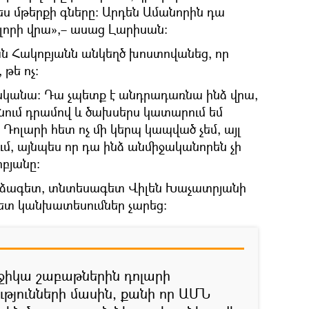
 մթերքի գները։ Արդեն Ամանորին դա
լորի վրա»,– ասաց Լարիսան։
 Հակոբյանն անկեղծ խոստովանեց, որ
թե ոչ։
թանկանա։ Դա չպետք է անդրադառնա ինձ վրա,
ում դրամով և ծախսերս կատարում եմ
 Դոլարի հետ ոչ մի կերպ կապված չեմ, այլ
ւմ, այնպես որ դա ինձ անմիջականորեն չի
բյանը։
որձագետ, տնտեսագետ Վիլեն Խաչատրյանի
րետ կանխատեսումներ չարեց։
ջիկա շաբաթներին դոլարի
յունների մասին, քանի որ ԱՄՆ