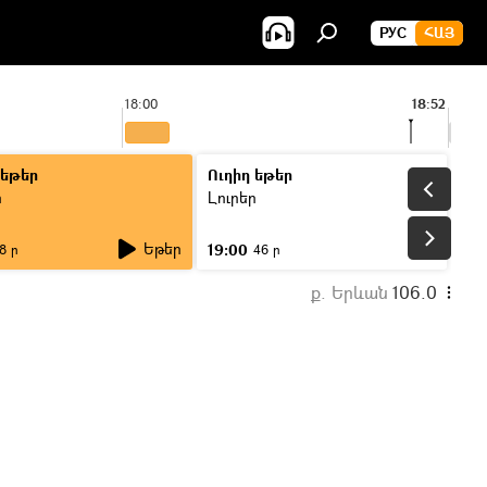
РУС
ՀԱՅ
18:00
18:52
19:00
 եթեր
Ուղիղ եթեր
ր
Լուրեր
Եթեր
19:00
8 ր
46 ր
ք. Երևան
106.0