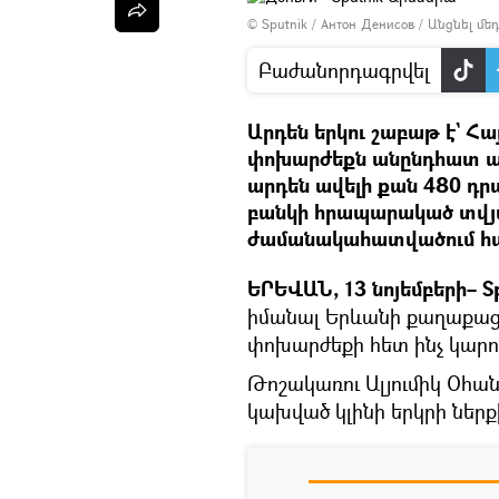
© Sputnik / Антон Денисов
/
Անցնել մ
Բաժանորդագրվել
Արդեն երկու շաբաթ է` Հա
փոխարժեքն անընդհատ ավ
արդեն ավելի քան 480 դ
բանկի հրապարակած տվյա
ժամանակահատվածում հայ
ԵՐԵՎԱՆ, 13 նոյեմբերի– S
իմանալ Երևանի քաղաքացի
փոխարժեքի հետ ինչ կարող
Թոշակառու Ալյումիկ Օհան
կախված կլինի երկրի ներ