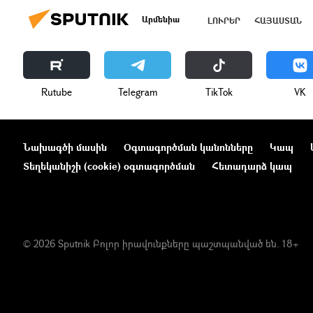
Արմենիա
ԼՈՒՐԵՐ
ՀԱՅԱՍՏԱՆ
Rutube
Telegram
ТikТоk
VK
Նախագծի մասին
Օգտագործման կանոնները
Կապ
Տեղեկանիշի (cookie) օգտագործման
Հետադարձ կապ
© 2026 Sputnik Բոլոր իրավունքները պաշտպանված են. 18+