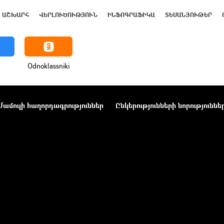
ԱՇԽԱՐՀ
ՎԵՐԼՈՒԾՈՒԹՅՈՒՆ
ԻՆՖՈԳՐԱՖԻԿԱ
ՏԵՍԱՆՅՈՒԹԵՐ
Odnoklassniki
Մամուլի հաղորդագրություններ
Ընկերությունների նորություննե