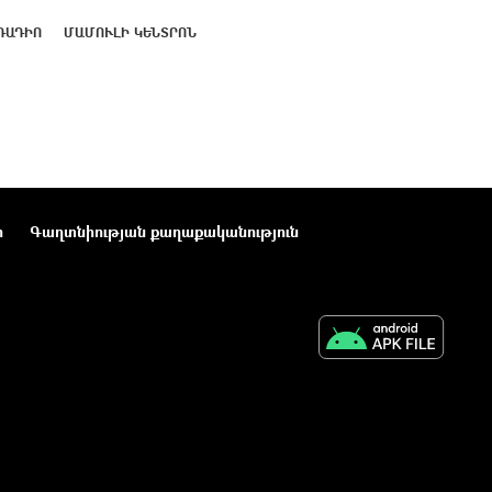
ՌԱԴԻՈ
ՄԱՄՈՒԼԻ ԿԵՆՏՐՈՆ
ր
Գաղտնիության քաղաքականություն