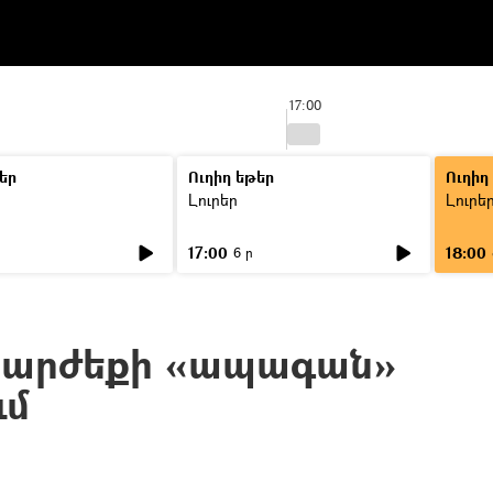
17:00
եր
Ուղիղ եթեր
Ուղիղ
Լուրեր
Լուրե
17:00
18:00
6 ր
խարժեքի «ապագան»
ւմ