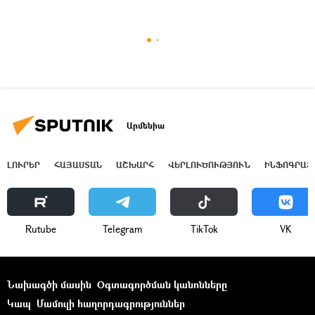
Արմենիա
ԼՈՒՐԵՐ
ՀԱՅԱՍՏԱՆ
ԱՇԽԱՐՀ
ՎԵՐԼՈՒԾՈՒԹՅՈՒՆ
ԻՆՖՈԳՐԱՖ
Rutube
Telegram
ТikТоk
VK
Նախագծի մասին
Օգտագործման կանոնները
Կապ
Մամուլի հաղորդագրություններ