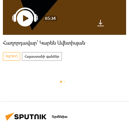
05:34
Հաղորդավար՝ Կարեն Ավետիսյան
ՌԱԴԻՈ
Հայաստանի գանձեր
Արմենիա