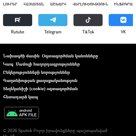
ԼՈՒՐԵՐ
ՀԱՅԱՍՏԱՆ
ԱՇԽԱՐՀ
ՎԵՐԼՈՒԾՈՒԹՅՈՒՆ
ԻՆՖՈԳՐԱՖ
Rutube
Telegram
ТikТоk
VK
Նախագծի մասին
Օգտագործման կանոնները
Կապ
Մամուլի հաղորդագրություններ
Ընկերությունների նորություններ
Գաղտնիության քաղաքականություն
Տեղեկանիշի (cookie) օգտագործման
Հետադարձ կապ
© 2026 Sputnik Բոլոր իրավունքները պաշտպանված