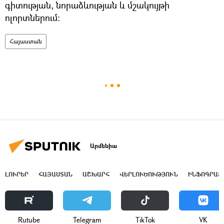
գիտության, նորաձևության և մշակույթի
ոլորտներում:
Հայաստան
Արմենիա
ԼՈՒՐԵՐ
ՀԱՅԱՍՏԱՆ
ԱՇԽԱՐՀ
ՎԵՐԼՈՒԾՈՒԹՅՈՒՆ
ԻՆՖՈԳՐԱՖ
Rutube
Telegram
ТikТоk
VK