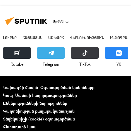
Արմենիա
ԼՈՒՐԵՐ
ՀԱՅԱՍՏԱՆ
ԱՇԽԱՐՀ
ՎԵՐԼՈՒԾՈՒԹՅՈՒՆ
ԻՆՖՈԳՐԱՖ
Rutube
Telegram
ТikТоk
VK
Նախագծի մասին
Օգտագործման կանոնները
Կապ
Մամուլի հաղորդագրություններ
Ընկերությունների նորություններ
Գաղտնիության քաղաքականություն
Տեղեկանիշի (cookie) օգտագործման
Հետադարձ կապ