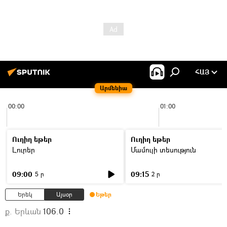
ՀԱՅ
Արմենիա
00:00
01:00
Ուղիղ եթեր
Ուղիղ եթեր
Լուրեր
Մամուլի տեսություն
09:00
09:15
5 ր
2 ր
Երեկ
Այսօր
Եթեր
ք. Երևան
106.0