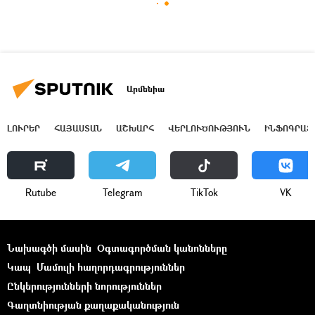
Արմենիա
ԼՈՒՐԵՐ
ՀԱՅԱՍՏԱՆ
ԱՇԽԱՐՀ
ՎԵՐԼՈՒԾՈՒԹՅՈՒՆ
ԻՆՖՈԳՐԱՖ
Rutube
Telegram
ТikТоk
VK
Նախագծի մասին
Օգտագործման կանոնները
Կապ
Մամուլի հաղորդագրություններ
Ընկերությունների նորություններ
Գաղտնիության քաղաքականություն