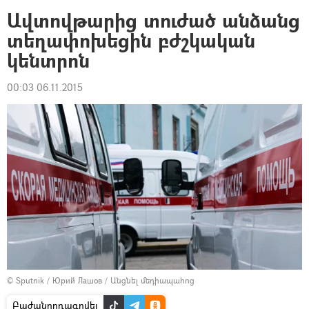
Ավտովթարից տուժած անձանց
տեղափոխեցին բժշկական
կենտրոն
00:03 06.11.2015
© Sputnik / Юрий Лашов
/
Անցնել մեդիապահոց
Բաժանորդագրվել