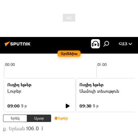
ՀԱՅ
Արմենիա
00:00
01:00
Ուղիղ եթեր
Ուղիղ եթեր
Լուրեր
Մամուլի տեսություն
09:00
09:30
5 ր
5 ր
Երեկ
Այսօր
Եթեր
ք. Երևան
106.0