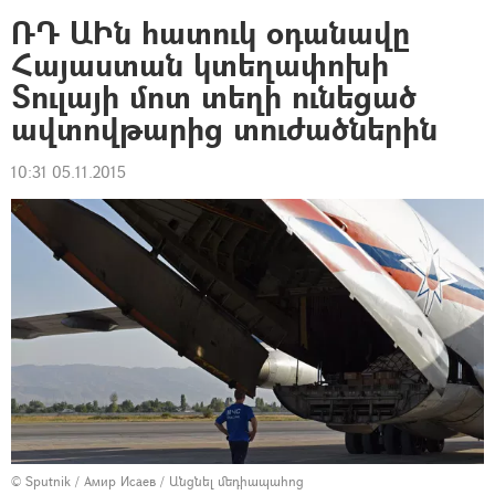
ՌԴ ԱԻն հատուկ օդանավը
Հայաստան կտեղափոխի
Տուլայի մոտ տեղի ունեցած
ավտովթարից տուժածներին
10:31 05.11.2015
© Sputnik / Амир Исаев
/
Անցնել մեդիապահոց