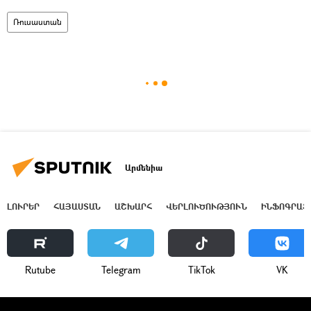
Ռուսաստան
Արմենիա
ԼՈՒՐԵՐ
ՀԱՅԱՍՏԱՆ
ԱՇԽԱՐՀ
ՎԵՐԼՈՒԾՈՒԹՅՈՒՆ
ԻՆՖՈԳՐԱՖ
Rutube
Telegram
ТikТоk
VK