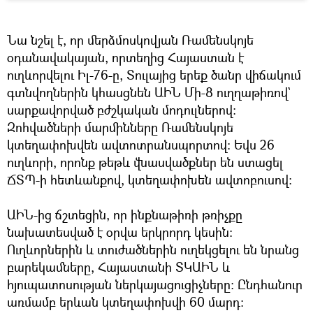
Նա նշել է, որ մերձմոսկովյան Ռամենսկոյե
օդանավակայան, որտեղից Հայաստան է
ուղևորվելու Իլ-76-ը, Տուլայից երեք ծանր վիճակում
գտնվողներին կհասցնեն ԱԻՆ Մի-8 ուղղաթիռով`
սարքավորված բժշկական մոդուլներով:
Զոհվածների մարմինները Ռամենսկոյե
կտեղափոխվեն ավտոտրանսպորտով: Եվս 26
ուղևորի, որոնք թեթև վնասվածքներ են ստացել
ՃՏՊ-ի հետևանքով, կտեղափոխեն ավտոբուսով:
ԱԻՆ-ից ճշտեցին, որ ինքնաթիռի թռիչքը
նախատեսված է օրվա երկրորդ կեսին:
Ուղևորներին և տուժածներին ուղեկցելու են նրանց
բարեկամները, Հայաստանի ՏԿԱԻՆ և
հյուպատոսության ներկայացուցիչները: Ընդհանուր
առմամբ երևան կտեղափոխվի 60 մարդ: