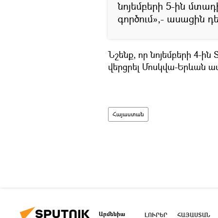
նոյեմբերի 5-ին մտա
գործում»,- ասացին 
Նշենք, որ նոյեմբերի 4-ի
վերցրել Մոսկվա-Երևան ավ
Հայաստան
Արմենիա
ԼՈՒՐԵՐ
ՀԱՅԱՍՏԱՆ