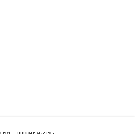
ՌԱԴԻՈ
ՄԱՄՈՒԼԻ ԿԵՆՏՐՈՆ