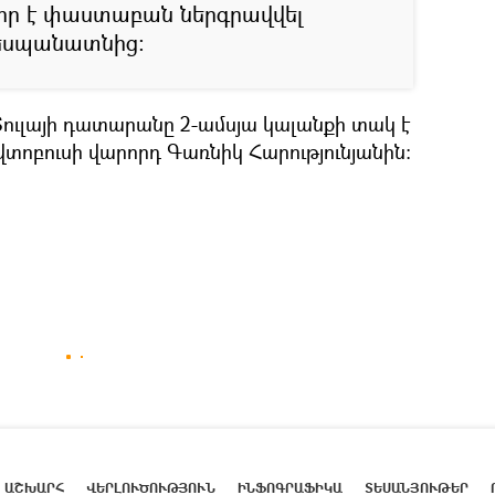
դիր է փաստաբան ներգրավվել
դեսպանատնից:
ն Տուլայի դատարանը 2-ամսյա կալանքի տակ է
տոբուսի վարորդ Գառնիկ Հարությունյանին:
ԱՇԽԱՐՀ
ՎԵՐԼՈՒԾՈՒԹՅՈՒՆ
ԻՆՖՈԳՐԱՖԻԿԱ
ՏԵՍԱՆՅՈՒԹԵՐ