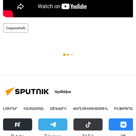
Հայաստան
Արմենիա
ԼՈՒՐԵՐ
ՀԱՅԱՍՏԱՆ
ԱՇԽԱՐՀ
ՎԵՐԼՈՒԾՈՒԹՅՈՒՆ
ԻՆՖՈԳՐԱՖ