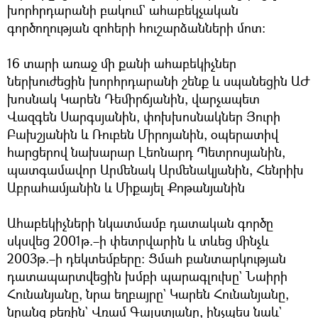
խորհրդարանի բակում` ահաբեկչական
գործողության զոհերի հուշարձանների մոտ։
16 տարի առաջ մի քանի ահաբեկիչներ
ներխուժեցին խորհրդարանի շենք և սպանեցին ԱԺ
խոսնակ Կարեն Դեմիրճյանին, վարչապետ
Վազգեն Սարգսյանին, փոխխոսնակներ Յուրի
Բախշյանին և Ռուբեն Միրոյանին, օպերատիվ
հարցերով նախարար Լեոնարդ Պետրոսյանին,
պատգամավոր Արմենակ Արմենակյանին, Հենրիխ
Աբրահամյանին և Միքայել Քոթանյանին
Ահաբեկիչների նկատմամբ դատական գործը
սկսվեց 2001թ.–ի փետրվարին և տևեց մինչև
2003թ.–ի դեկտեմբերը։ Ցմահ բանտարկության
դատապարտվեցին խմբի պարագլուխը` Նաիրի
Հունանյանը, նրա եղբայրը` Կարեն Հունանյանը,
նրանց քեռին` Վռամ Գալստյանը, ինչպես նաև`